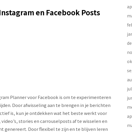
ap
 Instagram en Facebook Posts
ma
fe
ja
de
no
ok
se
au
ju
agram Planner voor Facebook is om te experimenteren
ju
jden. Door afwisseling aan te brengen in je berichten
me
tief is, kun je ontdekken wat het beste werkt voor
ap
ideo’s, stories en carrouselposts af te wisselen en
ma
enereert. Door flexibel te zijn en te blijven leren