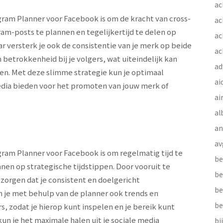
ac
gram Planner voor Facebook is om de kracht van cross-
ac
am-posts te plannen en tegelijkertijd te delen op
ac
ar versterk je ook de consistentie van je merk op beide
ac
 betrokkenheid bij je volgers, wat uiteindelijk kan
ad
en. Met deze slimme strategie kun je optimaal
ai
edia bieden voor het promoten van jouw merk of
ai
al
a
av
gram Planner voor Facebook is om regelmatig tijd te
be
nen op strategische tijdstippen. Door vooruit te
be
 zorgen dat je consistent en doelgericht
be
 je met behulp van de planner ook trends en
be
s, zodat je hierop kunt inspelen en je bereik kunt
n je het maximale halen uit je sociale media
bi