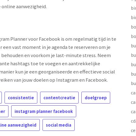
e online aanwezigheid.
b
bi
bo
bo
gram Planner voor Facebook is om regelmatig tijd in te
bu
r een vast moment in je agenda te reserveren om je
ie behouden en voorkom je last-minute stress. Neem
bu
vante hashtags toe te voegen en aantrekkelijke
bu
 manier kun je een georganiseerde en effectieve social
bu
reiken van jouw doelen op Instagram en Facebook.
bu
ca
consistentie
contentcreatie
doelgroep
ca
ner
instagram planner facebook
ca
cd
line aanwezigheid
social media
ce