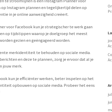
ten te stroomlijnen is een Instagram Planner voor
On
 op Instagram plannen en tegelijkertijd delen op
Pr
ntie in je online aanwezigheid creëert.
er voor Facebook kun je strategischer te werk gaan
La
nen op tijdstippen waarop je doelgroep het meest
en worden gezien en geëngageerd worden.
jo
Ac
ente merkidentiteit te behouden op sociale media.
Co
berichten en deze te plannen, zorg je ervoor dat al je
Ac
an jouw merk.
ok kun je efficiënter werken, beter inspelen op het
ntiteit opbouwen op sociale media. Probeer het eens
Ar
!
ju
ju
me