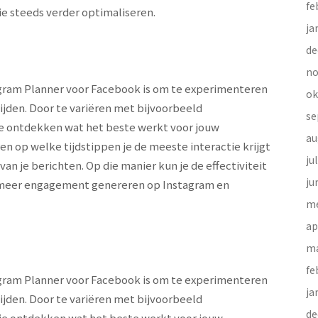
fe
gie steeds verder optimaliseren.
ja
de
no
agram Planner voor Facebook is om te experimenteren
ok
ijden. Door te variëren met bijvoorbeeld
se
 je ontdekken wat het beste werkt voor jouw
au
en op welke tijdstippen je de meeste interactie krijgt
ju
an je berichten. Op die manier kun je de effectiviteit
ju
en meer engagement genereren op Instagram en
me
ap
ma
fe
agram Planner voor Facebook is om te experimenteren
ja
ijden. Door te variëren met bijvoorbeeld
de
n je ontdekken wat het beste werkt voor jouw