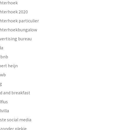
hterhoek
hterhoek 2020
hterhoek particulier
hterhoekbungalow
vertising bureau
da
rbnb
bert heijn
nwb
g
d and breakfast
lfius
lvilla
ste social media
jzonder plekje