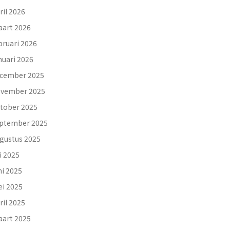
ril 2026
art 2026
bruari 2026
nuari 2026
cember 2025
vember 2025
tober 2025
ptember 2025
gustus 2025
li 2025
ni 2025
i 2025
ril 2025
art 2025