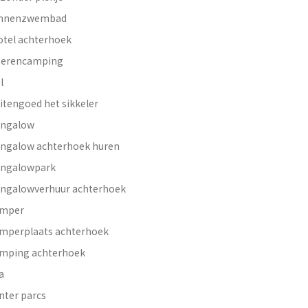
innenzwembad
otel achterhoek
erencamping
l
itengoed het sikkeler
ngalow
ngalow achterhoek huren
ngalowpark
ngalowverhuur achterhoek
mper
mperplaats achterhoek
mping achterhoek
a
nter parcs