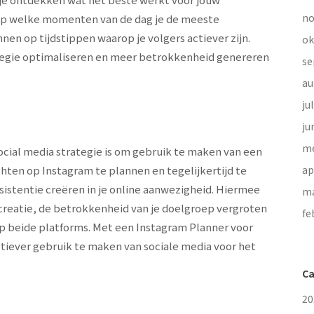
no
 op welke momenten van de dag je de meeste
annen op tijdstippen waarop je volgers actiever zijn.
ok
ategie optimaliseren en meer betrokkenheid genereren
se
au
ju
ju
me
social media strategie is om gebruik te maken van een
hten op Instagram te plannen en tegelijkertijd te
ap
sistentie creëren in je online aanwezigheid. Hiermee
ma
tcreatie, de betrokkenheid van je doelgroep vergroten
fe
p beide platforms. Met een Instagram Planner voor
ectiever gebruik te maken van sociale media voor het
Ca
20