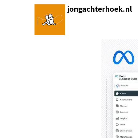
Skip
jongachterhoek.nl
to
content