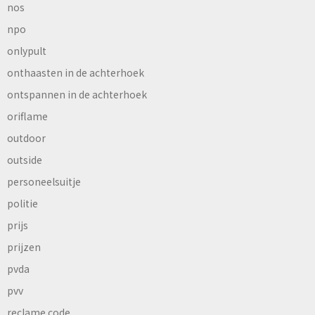
nos
npo
onlypult
onthaasten in de achterhoek
ontspannen in de achterhoek
oriflame
outdoor
outside
personeelsuitje
politie
prijs
prijzen
pvda
pvv
reclame code