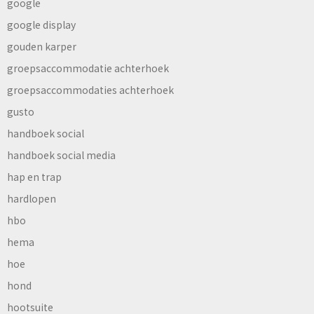
google
google display
gouden karper
groepsaccommodatie achterhoek
groepsaccommodaties achterhoek
gusto
handboek social
handboek social media
hap en trap
hardlopen
hbo
hema
hoe
hond
hootsuite