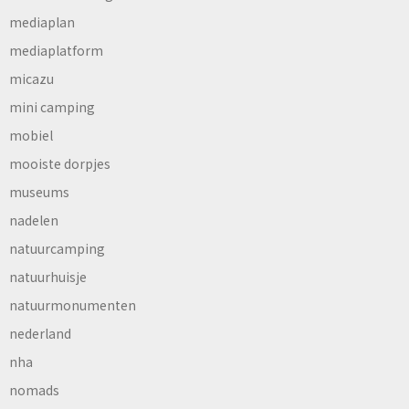
mediaplan
mediaplatform
micazu
mini camping
mobiel
mooiste dorpjes
museums
nadelen
natuurcamping
natuurhuisje
natuurmonumenten
nederland
nha
nomads