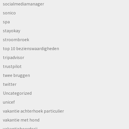
socialmediamanager
sonico
spa
stayokay
stroombroek
top 10 bezienswaardigheden
tripadvisor
trustpilot
twee bruggen
twitter
Uncategorized
unicef
vakantie achterhoek particulier
vakantie met hond
vakantieboerderij