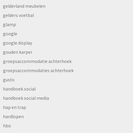
gelderland meubelen
gelders voetbal
glamp
google
google display
gouden karper
groepsaccommodatie achterhoek
groepsaccommodaties achterhoek
gusto
handboek social
handboek social media
hap en trap
hardlopen
hbo