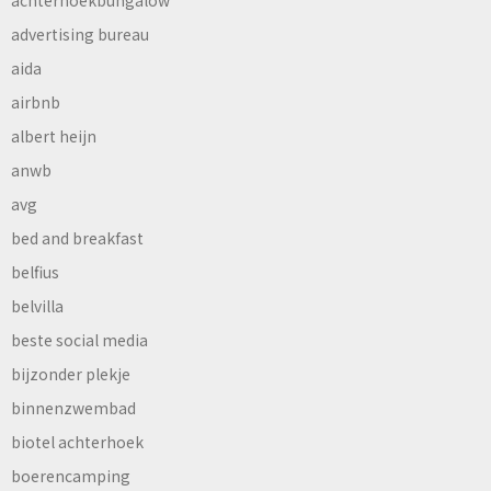
achterhoekbungalow
advertising bureau
aida
airbnb
albert heijn
anwb
avg
bed and breakfast
belfius
belvilla
beste social media
bijzonder plekje
binnenzwembad
biotel achterhoek
boerencamping