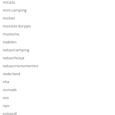
micazu
mini camping
mobiel
mooiste dorpjes
museums
nadelen
natuurcamping
natuurhuisje
natuurmonumenten
nederland
nha
nomads
nos
npo
onlypult