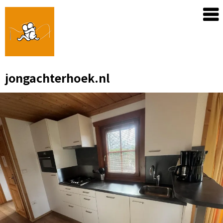
Skip
to
content
jongachterhoek.nl