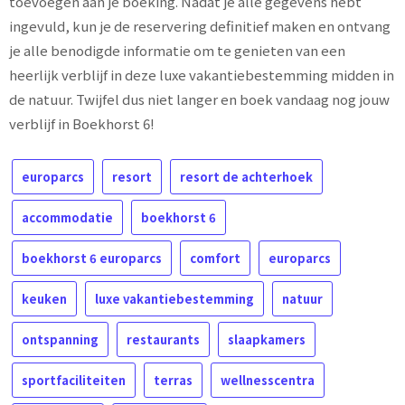
toevoegen aan je boeking. Nadat je alle gegevens hebt
ingevuld, kun je de reservering definitief maken en ontvang
je alle benodigde informatie om te genieten van een
heerlijk verblijf in deze luxe vakantiebestemming midden in
de natuur. Twijfel dus niet langer en boek vandaag nog jouw
verblijf in Boekhorst 6!
europarcs
resort
resort de achterhoek
accommodatie
boekhorst 6
boekhorst 6 europarcs
comfort
europarcs
keuken
luxe vakantiebestemming
natuur
ontspanning
restaurants
slaapkamers
sportfaciliteiten
terras
wellnesscentra