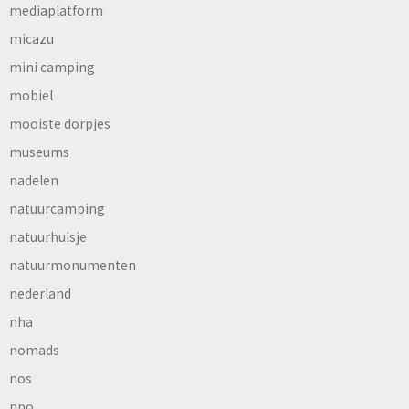
mediaplatform
micazu
mini camping
mobiel
mooiste dorpjes
museums
nadelen
natuurcamping
natuurhuisje
natuurmonumenten
nederland
nha
nomads
nos
npo