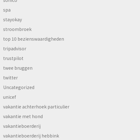
sonico
spa
stayokay
stroombroek
top 10 bezienswaardigheden
tripadvisor
trustpilot
twee bruggen
twitter
Uncategorized
unicef
vakantie achterhoek particulier
vakantie met hond
vakantieboerderij
vakantieboerderij hebbink