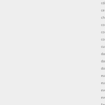
cd
ce
ch
co
co
co
cu
da
da
do
eu
eu
ev
ev
fa