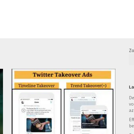
Zo
La
De
vo
az
Ef
be