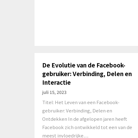
De Evolutie van de Facebook-
gebruiker: Verbinding, Delen en
Interactie
juli 15, 2023
Titel: Het Leven van een Facebook-
gebruiker: Verbinding, Delen en
Ontdekken In de afgelopen jaren heeft
Facebook zich ontwikkeld tot een van de
meest invloedrijke…