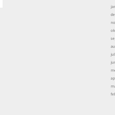
ja
de
no
ok
se
au
ju
ju
me
ap
ma
fe