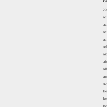
Ca
20
ac
ac
ac
ac
ad
ai
ai
al
a
av
be
be
be