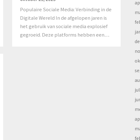
ap
Populaire Sociale Media: Verbinding in de
ma
Digitale Wereld In de afgelopen jaren is
fe
het gebruik van sociale media explosief
ja
gegroeid. Deze platforms hebben een…
de
no
ok
se
au
ju
ju
me
ap
ma
fe