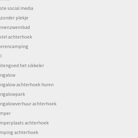
ste social media
jzonder plekje
innenzwembad
otel achterhoek
erencamping
l
itengoed het sikkeler
ngalow
ngalow achterhoek huren
ngalowpark
ngalowverhuur achterhoek
mper
mperplaats achterhoek
mping achterhoek