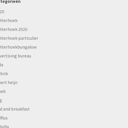
tegorieën
20
hterhoek
hterhoek 2020
hterhoek particulier
hterhoekbungalow
vertising bureau
da
rbnb
bert heijn
nwb
g
d and breakfast
lfius
lvilla