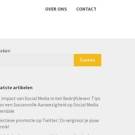
OVER ONS
CONTACT
eken
Zoeken
atste artikelen
 Impact van Social Media in het Bedrijfsleven: Tips
or een Succesvolle Aanwezigheid op Social Media
iendale
fectieve promotie op Twitter: Zo vergroot je jouw
reik!