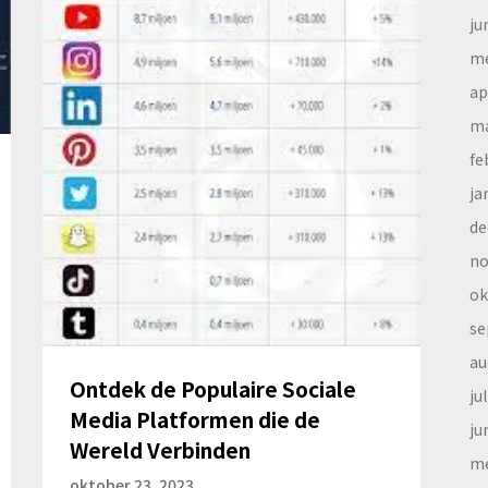
ju
me
ap
ma
fe
ja
de
no
ok
se
au
Ontdek de Populaire Sociale
ju
Media Platformen die de
ju
Wereld Verbinden
me
oktober 23, 2023