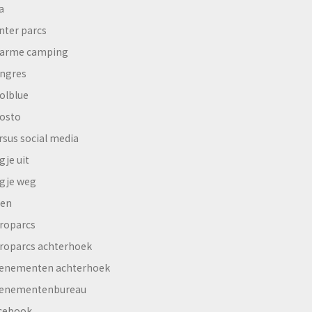
a
nter parcs
arme camping
ngres
olblue
osto
rsus social media
gje uit
gje weg
en
roparcs
roparcs achterhoek
enementen achterhoek
enementenbureau
cebook