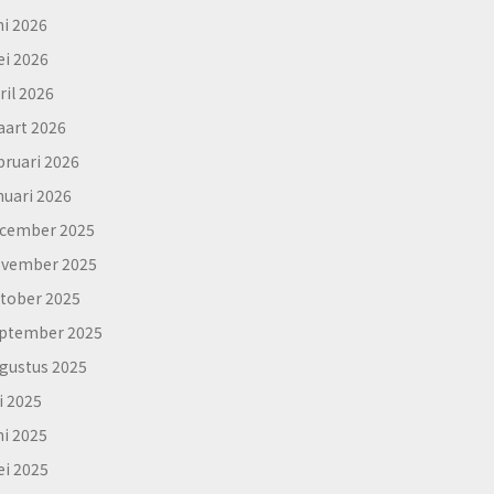
ni 2026
i 2026
ril 2026
art 2026
bruari 2026
nuari 2026
cember 2025
vember 2025
tober 2025
ptember 2025
gustus 2025
li 2025
ni 2025
i 2025