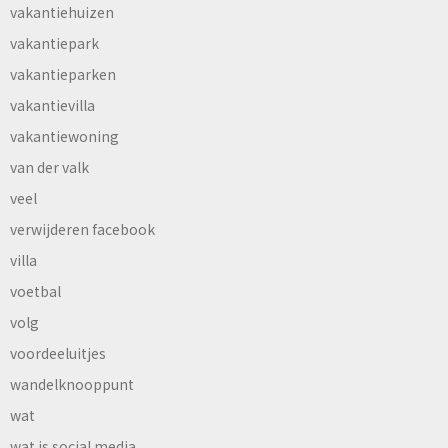
vakantiehuizen
vakantiepark
vakantieparken
vakantievilla
vakantiewoning
van der valk
veel
verwijderen facebook
villa
voetbal
volg
voordeeluitjes
wandelknooppunt
wat
wat is social media