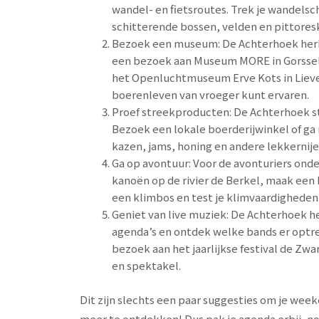
wandel- en fietsroutes. Trek je wandelsc
schitterende bossen, velden en pittores
Bezoek een museum: De Achterhoek herbe
een bezoek aan Museum MORE in Gorssel,
het Openluchtmuseum Erve Kots in Lieveld
boerenleven van vroeger kunt ervaren.
Proef streekproducten: De Achterhoek st
Bezoek een lokale boerderijwinkel of ga
kazen, jams, honing en andere lekkernije
Ga op avontuur: Voor de avonturiers onde
kanoën op de rivier de Berkel, maak een
een klimbos en test je klimvaardigheden
Geniet van live muziek: De Achterhoek h
agenda’s en ontdek welke bands er optred
bezoek aan het jaarlijkse festival de Zwa
en spektakel.
Dit zijn slechts een paar suggesties om je week
meer te ontdekken! Dus pak je agenda erbij, nod