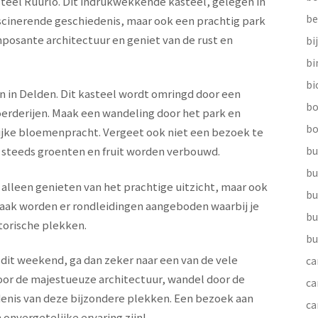
steel Ruurlo. Dit indrukwekkende kasteel, gelegen in
be
ascinerende geschiedenis, maar ook een prachtig park
posante architectuur en geniet van de rust en
bi
b
bi
n in Delden. Dit kasteel wordt omringd door een
bo
erderijen. Maak een wandeling door het park en
bo
ijke bloemenpracht. Vergeet ook niet een bezoek te
 steeds groenten en fruit worden verbouwd.
bu
bu
 alleen genieten van het prachtige uitzicht, maar ook
bu
aak worden er rondleidingen aangeboden waarbij je
bu
torische plekken.
bu
e dit weekend, ga dan zeker naar een van de vele
ca
door de majestueuze architectuur, wandel door de
ca
denis van deze bijzondere plekken. Een bezoek aan
ca
 onvergetelijke ervaring zijn!