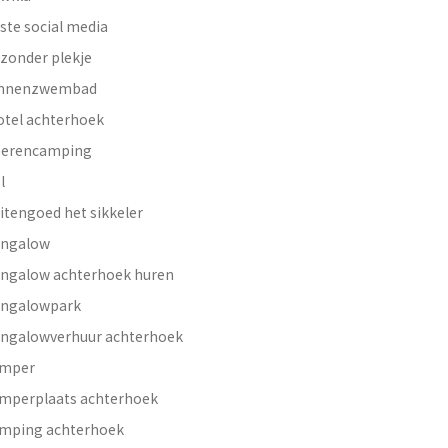
ste social media
jzonder plekje
innenzwembad
otel achterhoek
erencamping
l
itengoed het sikkeler
ngalow
ngalow achterhoek huren
ngalowpark
ngalowverhuur achterhoek
mper
mperplaats achterhoek
mping achterhoek