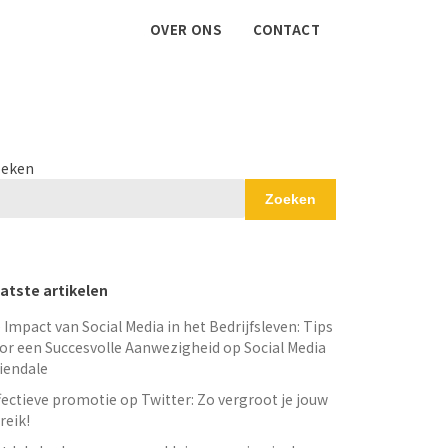
OVER ONS
CONTACT
eken
Zoeken
atste artikelen
 Impact van Social Media in het Bedrijfsleven: Tips
or een Succesvolle Aanwezigheid op Social Media
iendale
fectieve promotie op Twitter: Zo vergroot je jouw
reik!