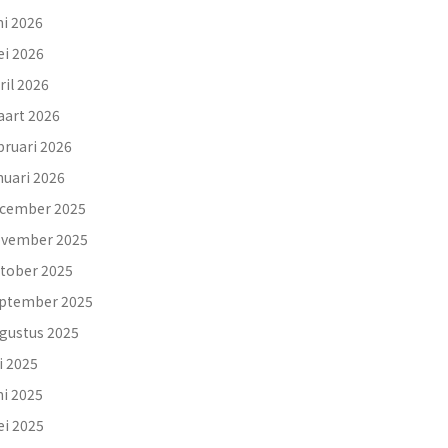
ni 2026
i 2026
ril 2026
art 2026
bruari 2026
nuari 2026
cember 2025
vember 2025
tober 2025
ptember 2025
gustus 2025
li 2025
ni 2025
i 2025