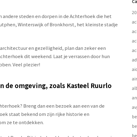
Ca
20
n andere steden en dorpen in de Achterhoek die het
ac
tphen, Winterswijk of Bronkhorst, het kleinste stadje
ac
ac
 architectuur en gezelligheid, plan dan zeker een
ac
chterhoek dit weekend. Laat je verrassen door hun
ad
bben. Veel plezier!
ai
ai
in de omgeving, zoals Kasteel Ruurlo
al
a
Achterhoek? Breng dan een bezoek aan een van de
av
ek staat bekend om zijn rijke historie en
be
om ze te ontdekken.
be
be