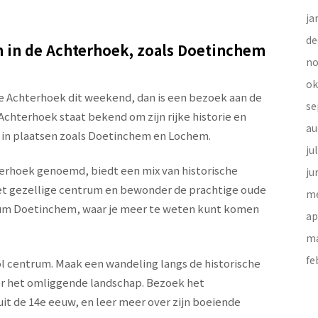
ja
de
 in de Achterhoek, zoals Doetinchem
no
ok
 de Achterhoek dit weekend, dan is een bezoek aan de
se
chterhoek staat bekend om zijn rijke historie en
au
 in plaatsen zoals Doetinchem en Lochem.
ju
erhoek genoemd, biedt een mix van historische
ju
t gezellige centrum en bewonder de prachtige oude
me
um Doetinchem, waar je meer te weten kunt komen
ap
ma
fe
ol centrum. Maak een wandeling langs de historische
ver het omliggende landschap. Bezoek het
t de 14e eeuw, en leer meer over zijn boeiende