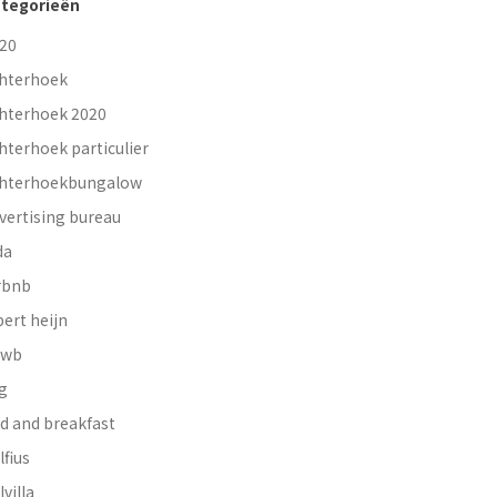
tegorieën
20
hterhoek
hterhoek 2020
hterhoek particulier
hterhoekbungalow
vertising bureau
da
rbnb
bert heijn
nwb
g
d and breakfast
lfius
lvilla