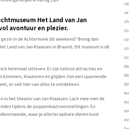
cd
ce
uchtmuseum Het Land van Jan
ch
vol avontuur en plezier.
co
le gezin in de Achterhoek dit weekend? Breng dan
co
 Land van Jan Klaassen in Braamt. Dit museum is dé
co
cu
da
ch helemaal uitleven. Er zijn talloze attracties en
da
n klimmen, klauteren en glijden. Van een spannende
l, er valt hier van alles te ontdekken.
do
eu
en in het theater van Jan Klaassen. Lach mee met de
eu
ienden tijdens de poppenkastvoorstellingen. En
ev
ierenweide, waar je allerlei aaibare dieren kunt
ev
fa