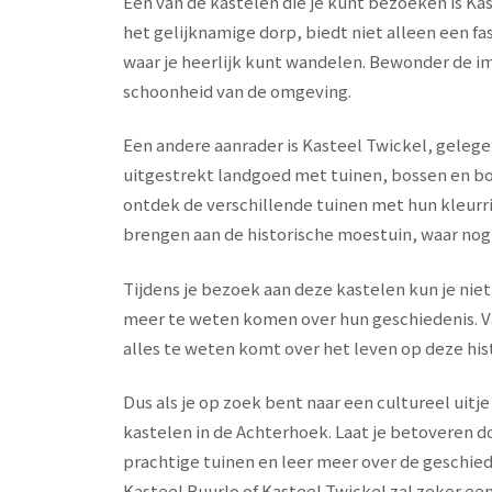
Een van de kastelen die je kunt bezoeken is Ka
het gelijknamige dorp, biedt niet alleen een f
waar je heerlijk kunt wandelen. Bewonder de im
schoonheid van de omgeving.
Een andere aanrader is Kasteel Twickel, gelege
uitgestrekt landgoed met tuinen, bossen en bo
ontdek de verschillende tuinen met hun kleurr
brengen aan de historische moestuin, waar nog
Tijdens je bezoek aan deze kastelen kun je niet
meer te weten komen over hun geschiedenis. V
alles te weten komt over het leven op deze his
Dus als je op zoek bent naar een cultureel uitj
kastelen in de Achterhoek. Laat je betoveren 
prachtige tuinen en leer meer over de geschie
Kasteel Ruurlo of Kasteel Twickel zal zeker een