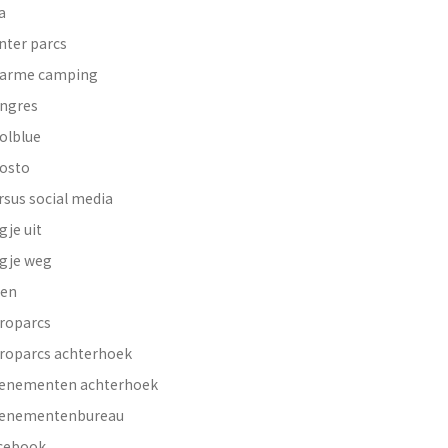
a
nter parcs
arme camping
ngres
olblue
osto
rsus social media
gje uit
gje weg
en
roparcs
roparcs achterhoek
enementen achterhoek
enementenbureau
cebook