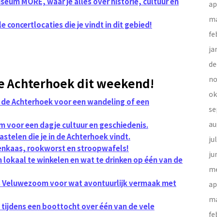
eum MORE, waar je alles over historie, cultuur en
ap
ma
e concertlocaties die je vindt in dit gebied!
fe
ja
de
no
de Achterhoek dit weekend!
ok
n de Achterhoek voor een wandeling of een
se
au
voor een dagje cultuur en geschiedenis.
astelen die je in de Achterhoek vindt.
ju
renkaas, rookworst en stroopwafels!
ju
 lokaal te winkelen en wat te drinken op één van de
me
s Veluwezoom voor wat avontuurlijk vermaak met
ap
ma
 tijdens een boottocht over één van de vele
fe