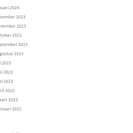
nuari 2024
cember 2023
vember 2023
tober 2023
ptember 2023
gustus 2023
li 2023
ni 2023
i 2023
ril 2023
art 2023
bruari 2023