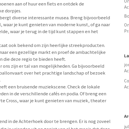
On
hoenen aan of huur een fiets en ontdek de
Ac
ke dorpjes.
Bo
rgt diverse interessante musea. Breng bijvoorbeeld
 waar je kunt genieten van moderne kunst, of ga naar
On
Pr
e, waar je terug in de tijd kunt stappen en het
aat ook bekend om zijn heerlijke streekproducten.
 naar een gezellige markt en proef de ambachtelijke
La
n die deze regio te bieden heeft.
jo
r ons zijn er tal van mogelijkheden. Ga bijvoorbeeld
Ac
 ballonvaart over het prachtige landschap of bezoek
.
Co
eeft een bruisende muziekscene. Check de lokale
Ac
en in de verschillende cafés en podia. Of breng een
rte Cross, waar je kunt genieten van muziek, theater
Ar
end in de Achterhoek door te brengen. Er is nog zoveel
ju
ig je vrienden uit en geniet van al het moois dat deze