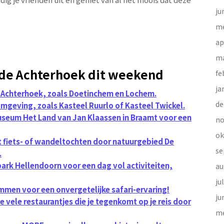
ju
me
ap
ma
n de Achterhoek dit weekend
fe
ja
 Achterhoek, zoals Doetinchem en Lochem.
de
omgeving, zoals Kasteel Ruurlo of Kasteel Twickel.
seum Het Land van Jan Klaassen in Braamt voor een
no
ok
t fiets- of wandeltochten door natuurgebied De
se
.
rk Hellendoorn voor een dag vol activiteiten,
au
ju
mmen voor een onvergetelijke safari-ervaring!
ju
de vele restaurantjes die je tegenkomt op je reis door
me