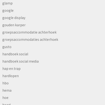
glamp
google
google display
gouden karper
groepsaccommodatie achterhoek
groepsaccommodaties achterhoek
gusto
handboek social
handboek social media
hap en trap
hardlopen
hbo
hema
hoe
hond