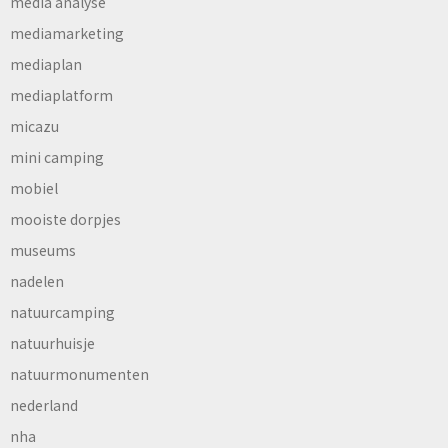
media analyse
mediamarketing
mediaplan
mediaplatform
micazu
mini camping
mobiel
mooiste dorpjes
museums
nadelen
natuurcamping
natuurhuisje
natuurmonumenten
nederland
nha