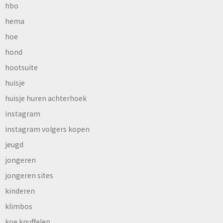
hbo
hema
hoe
hond
hootsuite
huisje
huisje huren achterhoek
instagram
instagram volgers kopen
jeugd
jongeren
jongeren sites
kinderen
klimbos
koe knuffelen