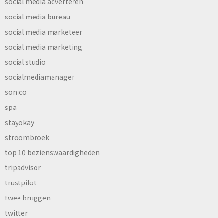
social media adverteren
social media bureau
social media marketeer
social media marketing
social studio
socialmediamanager
sonico
spa
stayokay
stroombroek
top 10 bezienswaardigheden
tripadvisor
trustpilot
twee bruggen
twitter