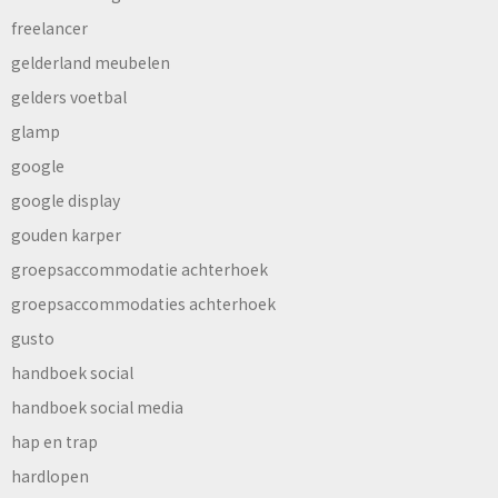
freelancer
gelderland meubelen
gelders voetbal
glamp
google
google display
gouden karper
groepsaccommodatie achterhoek
groepsaccommodaties achterhoek
gusto
handboek social
handboek social media
hap en trap
hardlopen