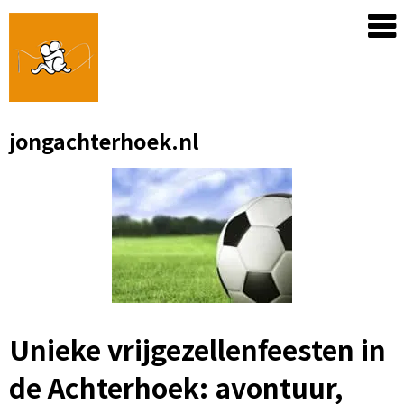
Skip
to
content
jongachterhoek.nl
Unieke vrijgezellenfeesten in
de Achterhoek: avontuur,