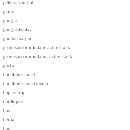
gelders voetbal
glamp
google
google display
gouden karper
groepsaccommodatie achterhoek
groepsaccommodaties achterhoek
gusto
handboek social
handboek social media
hap en trap
hardlopen
hbo
hema
hoe