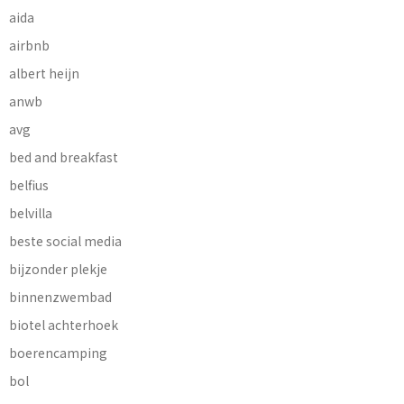
aida
airbnb
albert heijn
anwb
avg
bed and breakfast
belfius
belvilla
beste social media
bijzonder plekje
binnenzwembad
biotel achterhoek
boerencamping
bol