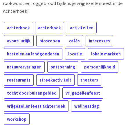
rookworst en roggebrood tijdens je vrijgezellenfeest in de
Achterhoek!
achterhoek
achterhoek
activiteiten
avontuurlijk
bioscopen
cafés
interesses
kastelen en landgoederen
locatie
lokale markten
natuurervaringen
ontspanning
persoonlijkheid
restaurants
streekactiviteit
theaters
tocht door buitengebied
vrijgezellenfeest
vrijgezellenfeest achterhoek
wellnessdag
workshop