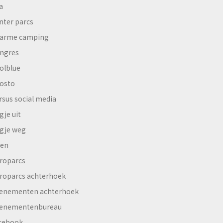
a
nter parcs
arme camping
ngres
olblue
osto
rsus social media
gje uit
gje weg
en
roparcs
roparcs achterhoek
enementen achterhoek
enementenbureau
cebook