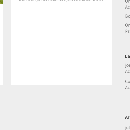
On
Ac
Bo
On
Pr
La
jo
Ac
Co
Ac
Ar
ju