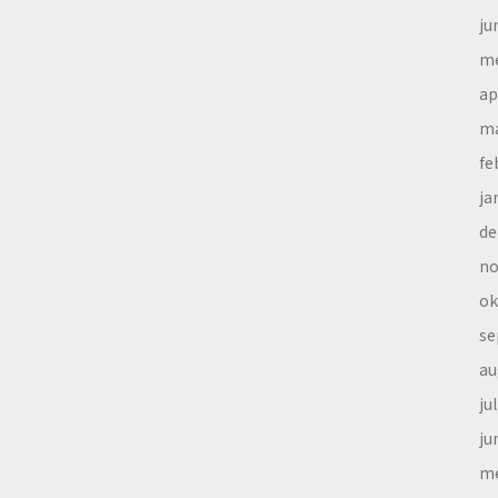
ju
me
ap
ma
fe
ja
de
no
ok
se
au
ju
ju
me