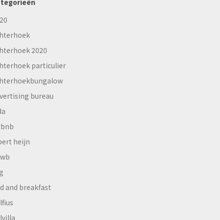
tegorieën
20
hterhoek
hterhoek 2020
hterhoek particulier
hterhoekbungalow
vertising bureau
da
rbnb
bert heijn
nwb
g
d and breakfast
lfius
lvilla