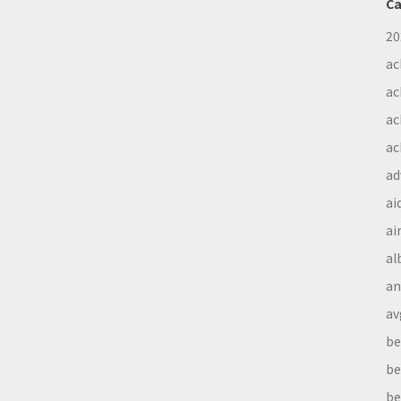
Ca
20
ac
ac
ac
ac
ad
ai
ai
al
a
av
be
be
be