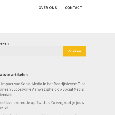
OVER ONS
CONTACT
eken
Zoeken
atste artikelen
 Impact van Social Media in het Bedrijfsleven: Tips
or een Succesvolle Aanwezigheid op Social Media
iendale
fectieve promotie op Twitter: Zo vergroot je jouw
reik!