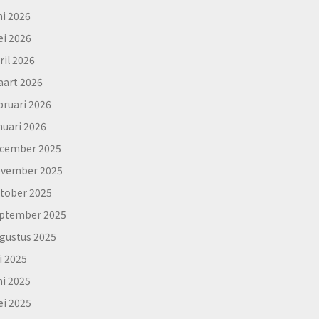
ni 2026
i 2026
ril 2026
art 2026
bruari 2026
nuari 2026
cember 2025
vember 2025
tober 2025
ptember 2025
gustus 2025
li 2025
ni 2025
i 2025