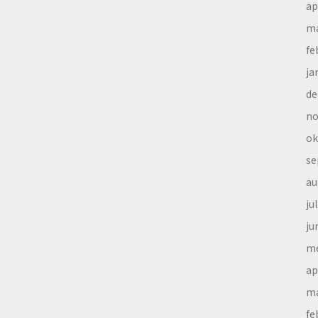
ap
ma
fe
ja
de
no
ok
se
au
ju
ju
me
ap
ma
fe