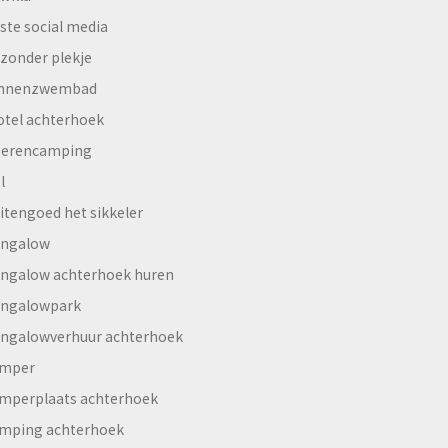
ste social media
jzonder plekje
innenzwembad
otel achterhoek
erencamping
l
itengoed het sikkeler
ngalow
ngalow achterhoek huren
ngalowpark
ngalowverhuur achterhoek
mper
mperplaats achterhoek
mping achterhoek