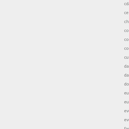
cd
ce
ch
co
co
co
cu
da
da
do
eu
eu
ev
ev
fa