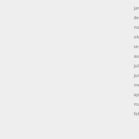
ja
de
no
ok
se
au
ju
ju
me
ap
ma
fe