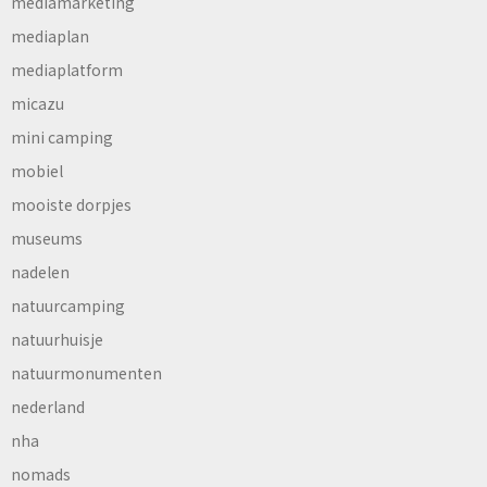
mediamarketing
mediaplan
mediaplatform
micazu
mini camping
mobiel
mooiste dorpjes
museums
nadelen
natuurcamping
natuurhuisje
natuurmonumenten
nederland
nha
nomads