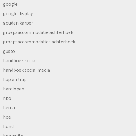
google
google display
gouden karper
groepsaccommodatie achterhoek
groepsaccommodaties achterhoek
gusto
handboek social
handboek social media
hap en trap
hardlopen
hbo
hema
hoe
hond
hootsuite