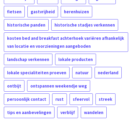
fietsen
gastvrijheid
herenhuizen
historische panden
historische stadjes verkennen
kosten bed and breakfast achterhoek variëren afhankelijk
van locatie en voorzieningen aangeboden
landschap verkennen
lokale producten
lokale specialiteiten proeven
natuur
nederland
ontbijt
ontspannen weekendje weg
persoonlijk contact
rust
sfeervol
streek
tips en aanbevelingen
verblijf
wandelen