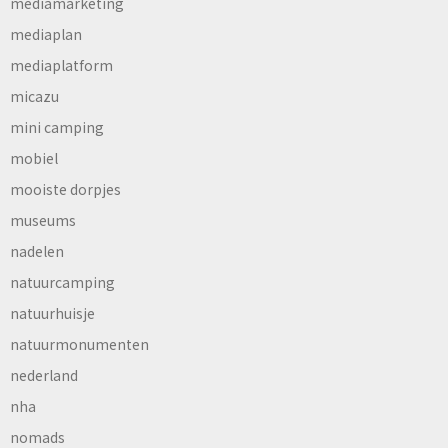
mediamarketing
mediaplan
mediaplatform
micazu
mini camping
mobiel
mooiste dorpjes
museums
nadelen
natuurcamping
natuurhuisje
natuurmonumenten
nederland
nha
nomads