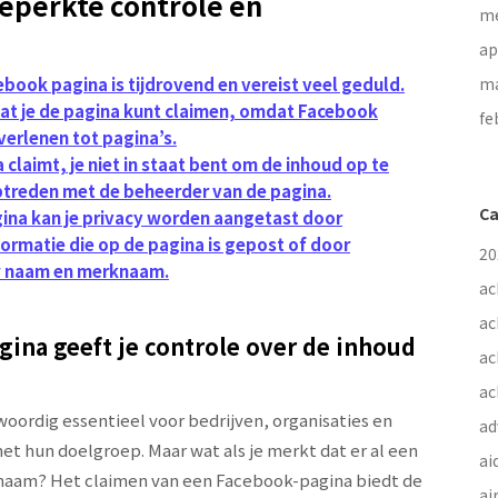
beperkte controle en
me
ap
book pagina is tijdrovend en vereist veel geduld.
ma
at je de pagina kunt claimen, omdat Facebook
fe
verlenen tot pagina’s.
a claimt, je niet in staat bent om de inhoud op te
optreden met de beheerder van de pagina.
Ca
ina kan je privacy worden aangetast door
ormatie die op de pagina is gepost of door
20
w naam en merknaam.
ac
ac
ina geeft je controle over de inhoud
ac
ac
ordig essentieel voor bedrijven, organisaties en
ad
t hun doelgroep. Maar wat als je merkt dat er al een
ai
naam? Het claimen van een Facebook-pagina biedt de
ai