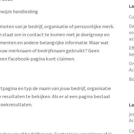
La
wijze handleiding
Cu
oten van je bedrijf, organisatie of persoonlijke merk.
De
vo
n staat om in contact te komen met je doelgroep en
az
menten en andere belangrijke informatie. Maar wat
Ef
e jouw merknaam of bedrijfsnaam gebruikt? Geen
be
e een Facebook-pagina kunt claimen.
On
Ac
Bo
pagina en typ de naam van jouw bedrijf, organisatie
 resultaten te bekijken. Als er al een pagina bestaat
zoekresultaten.
La
jo
Ac
Co
rknaam of bedrijfsnaam. Controleer vervolgens of jij