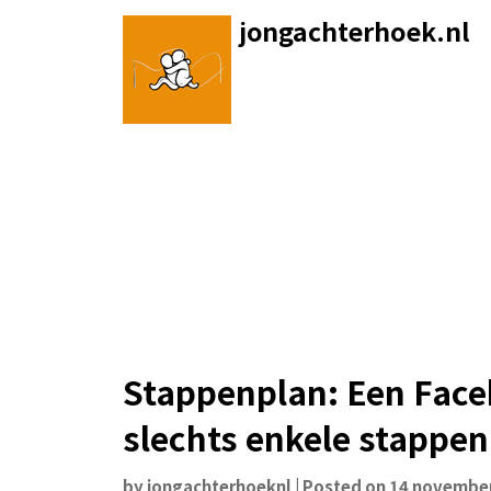
Skip
jongachterhoek.nl
to
content
Stappenplan: Een Face
slechts enkele stappen
by
jongachterhoeknl
|
Posted on
14 novembe