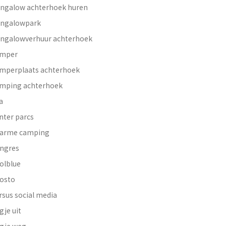
ngalow achterhoek huren
ngalowpark
ngalowverhuur achterhoek
mper
mperplaats achterhoek
mping achterhoek
a
nter parcs
arme camping
ngres
olblue
osto
rsus social media
gje uit