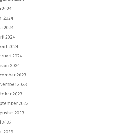
li 2024
ni 2024
i 2024
ril 2024
art 2024
bruari 2024
nuari 2024
cember 2023
vember 2023
tober 2023
ptember 2023
gustus 2023
li 2023
ni 2023