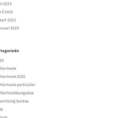
i 2023
ril 2023
art 2023
bruari 2023
tegorieën
20
hterhoek
hterhoek 2020
hterhoek particulier
hterhoekbungalow
vertising bureau
da
rbnb