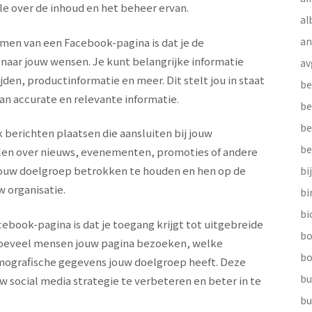
le over de inhoud en het beheer ervan.
al
a
imen van een Facebook-pagina is dat je de
 naar jouw wensen. Je kunt belangrijke informatie
av
en, productinformatie en meer. Dit stelt jou in staat
be
an accurate en relevante informatie.
be
be
berichten plaatsen die aansluiten bij jouw
be
elen over nieuws, evenementen, promoties of andere
om jouw doelgroep betrokken te houden en hen op de
bi
 organisatie.
b
bi
ebook-pagina is dat je toegang krijgt tot uitgebreide
bo
 hoeveel mensen jouw pagina bezoeken, welke
bo
emografische gegevens jouw doelgroep heeft. Deze
bu
uw social media strategie te verbeteren en beter in te
bu