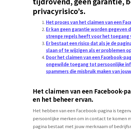
tijdrovend, geen garantie, 
privacyrisico’s.
Het proces van het claimen van een Face
Er kan geen garantie worden gegeven d
strenge regels heeft voor het toegang 
Er bestaat een risico dat als je de pagin
slaan of te wijzigen als er problemen 
Door het claimen van een Facebook-pag
ongewilde toegang tot persoonlijke inf
spammers die misbruik maken van jou
Het claimen van een Facebook-pag
en het beheer ervan.
Het hebben van een Facebook-pagina is tegenwo
persoonlijke merken om in contact te komen me
pagina bestaat met jouw merknaam of bedrijfs