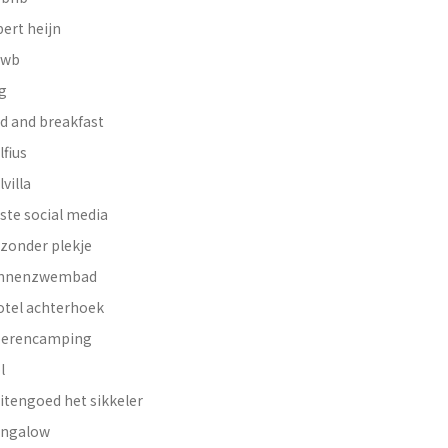
bert heijn
nwb
g
d and breakfast
lfius
lvilla
ste social media
jzonder plekje
innenzwembad
otel achterhoek
erencamping
l
itengoed het sikkeler
ngalow