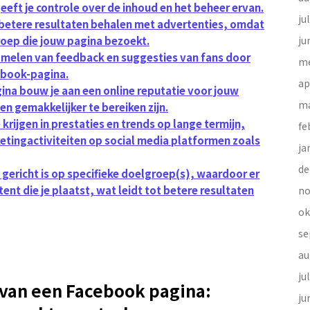
eft je controle over de inhoud en het beheer ervan.
ju
 betere resultaten behalen met advertenties, omdat
roep die jouw pagina bezoekt.
ju
amelen van feedback en suggesties van fans door
me
ebook-pagina.
ap
ina bouw je aan een online reputatie voor jouw
ma
n gemakkelijker te bereiken zijn.
 krijgen in prestaties en trends op lange termijn,
fe
ketingactiviteiten op social media platformen zoals
ja
de
gericht is op specifieke doelgroep(s), waardoor er
t die je plaatst, wat leidt tot betere resultaten
no
ok
se
au
ju
 van een Facebook pagina:
ju