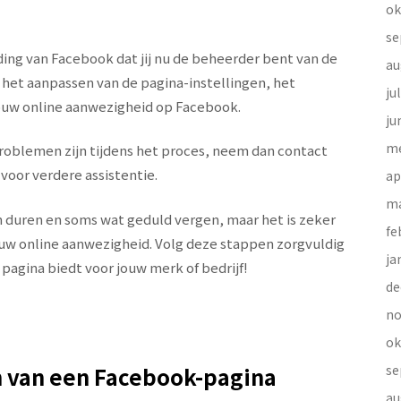
ok
se
ding van Facebook dat jij nu de beheerder bent van de
au
 het aanpassen van de pagina-instellingen, het
ju
ouw online aanwezigheid op Facebook.
ju
me
roblemen zijn tijdens het proces, neem dan contact
oor verdere assistentie.
ap
ma
 duren en soms wat geduld vergen, maar het is zeker
fe
ouw online aanwezigheid. Volg deze stappen zorgvuldig
ja
pagina biedt voor jouw merk of bedrijf!
de
no
ok
n van een Facebook-pagina
se
au