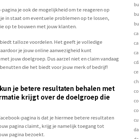
bu
-pagina je ook de mogelijkheid om te reageren op
bu
t je in staat om eventuele problemen op te lossen,
bu
tie op te bouwen met jouw klanten.
ca
iedt talloze voordelen. Het geeft je volledige
ca
waardoor je jouw online aanwezigheid kunt
ca
met jouw doelgroep. Dus aarzel niet en claim vandaag
cd
enutten die het biedt voor jouw merk of bedrijf!
ce
ch
kun je betere resultaten behalen met
co
rmatie krijgt over de doelgroep die
co
co
Facebook-pagina is dat je hiermee betere resultaten
cu
uw pagina claimt, krijg je namelijk toegang tot
da
jouw pagina bezoekt.