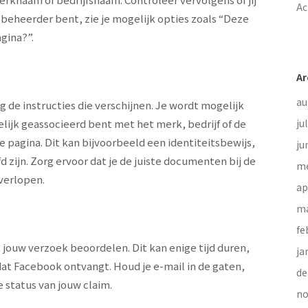
Ac
 beheerder bent, zie je mogelijk opties zoals “Deze
gina?”.
Ar
au
g de instructies die verschijnen. Je wordt mogelijk
elijk geassocieerd bent met het merk, bedrijf of de
ju
 pagina. Dit kan bijvoorbeeld een identiteitsbewijs,
ju
d zijn. Zorg ervoor dat je de juiste documenten bij de
me
verlopen.
ap
ma
fe
 jouw verzoek beoordelen. Dit kan enige tijd duren,
ja
dat Facebook ontvangt. Houd je e-mail in de gaten,
de
 status van jouw claim.
no