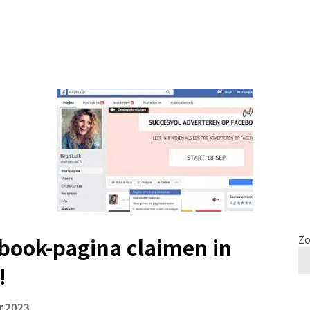
book-pagina claimen in
Zo
!
r 2023