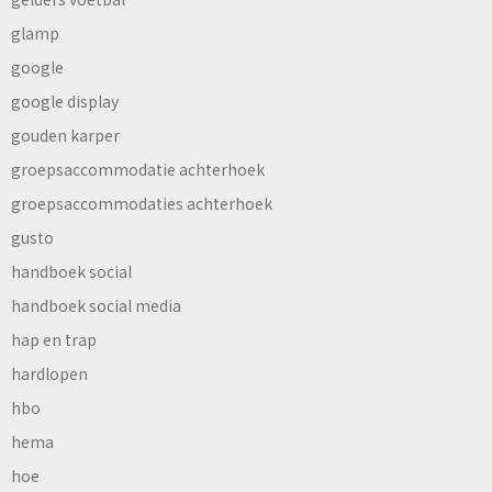
glamp
google
google display
gouden karper
groepsaccommodatie achterhoek
groepsaccommodaties achterhoek
gusto
handboek social
handboek social media
hap en trap
hardlopen
hbo
hema
hoe