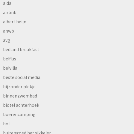
aida
airbnb
albert heijn
anwb
avg
bed and breakfast
belfius
belvilla
beste social media
bijzonder plekje
binnenzwembad
biotel achterhoek
boerencamping
bol
buitengoed het sikkeler