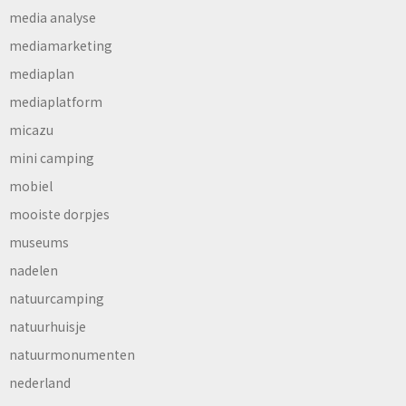
media analyse
mediamarketing
mediaplan
mediaplatform
micazu
mini camping
mobiel
mooiste dorpjes
museums
nadelen
natuurcamping
natuurhuisje
natuurmonumenten
nederland