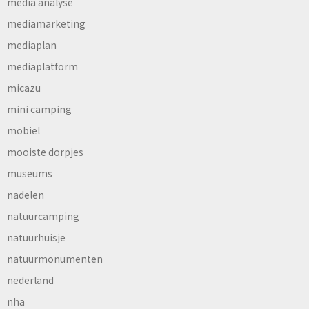
media analyse
mediamarketing
mediaplan
mediaplatform
micazu
mini camping
mobiel
mooiste dorpjes
museums
nadelen
natuurcamping
natuurhuisje
natuurmonumenten
nederland
nha