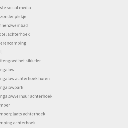
ste social media
jzonder plekje
innenzwembad
otel achterhoek
erencamping
l
itengoed het sikkeler
ngalow
ngalow achterhoek huren
ngalowpark
ngalowverhuur achterhoek
mper
mperplaats achterhoek
mping achterhoek