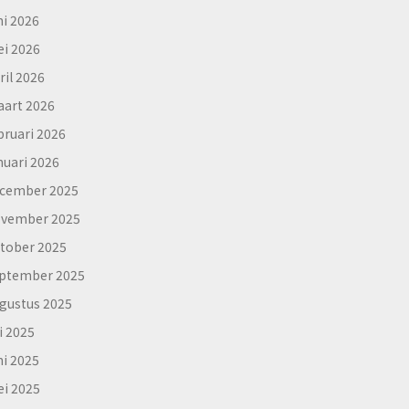
ni 2026
i 2026
ril 2026
art 2026
bruari 2026
nuari 2026
cember 2025
vember 2025
tober 2025
ptember 2025
gustus 2025
li 2025
ni 2025
i 2025