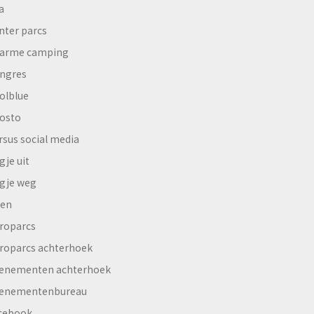
a
nter parcs
arme camping
ngres
olblue
osto
rsus social media
gje uit
gje weg
en
roparcs
roparcs achterhoek
enementen achterhoek
enementenbureau
cebook