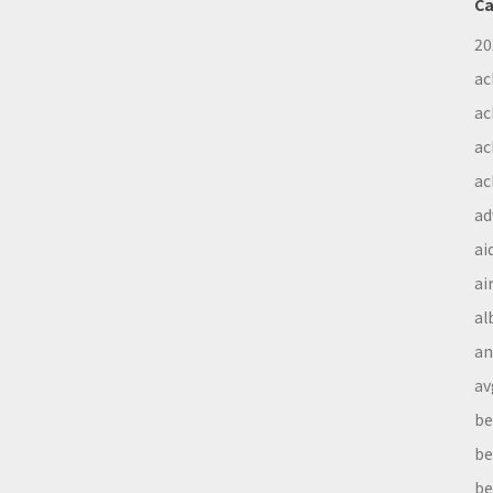
Ca
20
ac
ac
ac
ac
ad
ai
ai
al
a
av
be
be
be