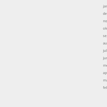
ja
de
no
ok
se
au
ju
ju
me
ap
ma
fe