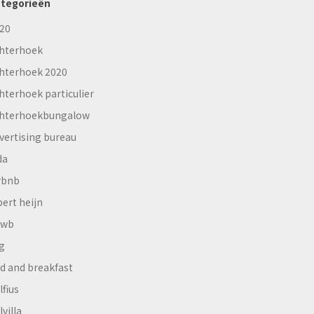
tegorieën
20
hterhoek
hterhoek 2020
hterhoek particulier
hterhoekbungalow
vertising bureau
da
rbnb
bert heijn
nwb
g
d and breakfast
lfius
lvilla