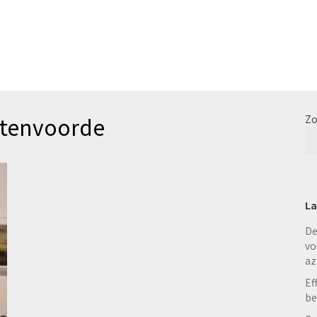
htenvoorde
Zo
La
De
vo
az
Ef
be