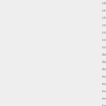
cd
ce
ch
co
co
co
cu
da
da
do
eu
eu
ev
ev
fa