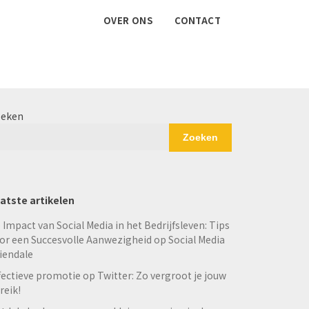
OVER ONS
CONTACT
eken
Zoeken
atste artikelen
 Impact van Social Media in het Bedrijfsleven: Tips
or een Succesvolle Aanwezigheid op Social Media
iendale
fectieve promotie op Twitter: Zo vergroot je jouw
reik!