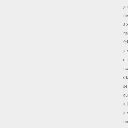
ju
me
ap
ma
fe
ja
de
no
ok
se
au
ju
ju
me