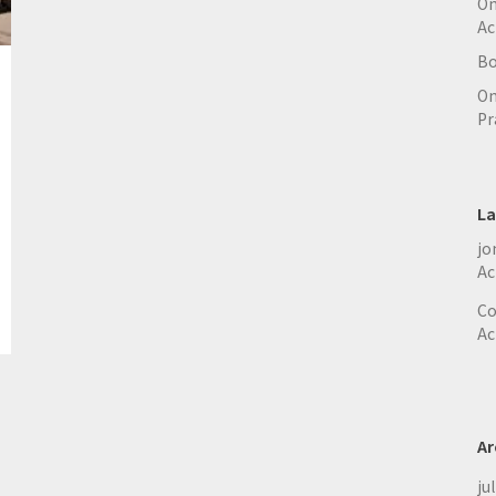
On
Ac
Bo
On
Pr
La
jo
Ac
Co
Ac
Ar
ju