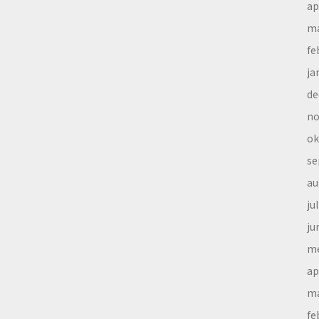
ap
ma
fe
ja
de
no
ok
se
au
ju
ju
me
ap
ma
fe