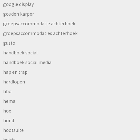
google display
gouden karper
groepsaccommodatie achterhoek
groepsaccommodaties achterhoek
gusto
handboek social
handboek social media
hap en trap
hardlopen
hbo
hema
hoe
hond
hootsuite
huisje