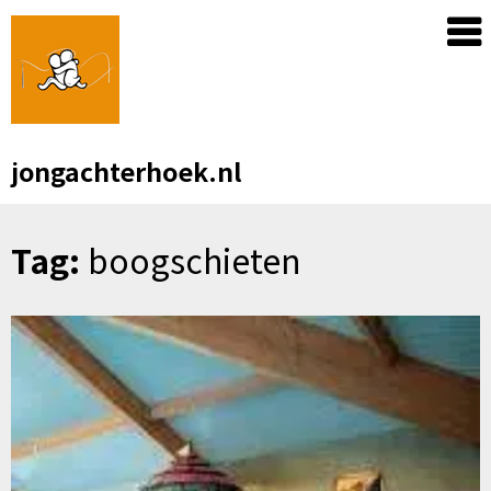
Skip
to
content
jongachterhoek.nl
Tag:
boogschieten