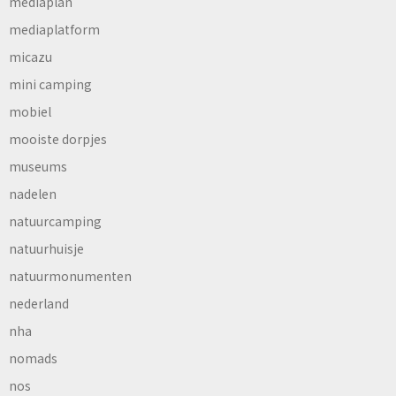
mediaplan
mediaplatform
micazu
mini camping
mobiel
mooiste dorpjes
museums
nadelen
natuurcamping
natuurhuisje
natuurmonumenten
nederland
nha
nomads
nos