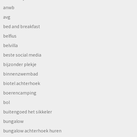
anwb
avg
bed and breakfast
belfius
belvilla
beste social media
bijzonder plekje
binnenzwembad
biotel achterhoek
boerencamping
bol
buitengoed het sikkeler
bungalow
bungalow achterhoek huren