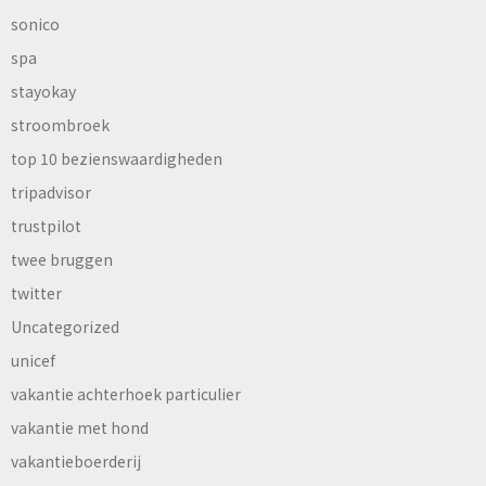
sonico
spa
stayokay
stroombroek
top 10 bezienswaardigheden
tripadvisor
trustpilot
twee bruggen
twitter
Uncategorized
unicef
vakantie achterhoek particulier
vakantie met hond
vakantieboerderij