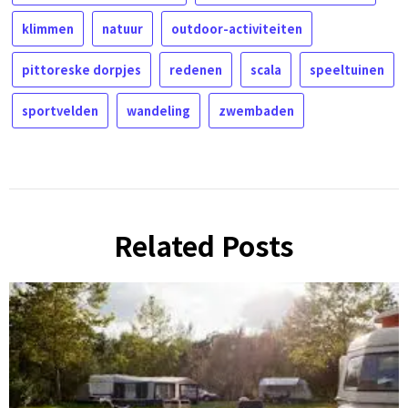
klimmen
natuur
outdoor-activiteiten
pittoreske dorpjes
redenen
scala
speeltuinen
sportvelden
wandeling
zwembaden
Related Posts