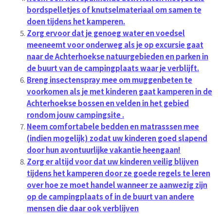
bordspelletjes of knutselmateriaal om samen te
doen tijdens het kamperen.
Zorg ervoor dat je genoeg water en voedsel
meeneemt voor onderweg als je op excursie gaat
naar de Achterhoekse natuurgebieden en parken in
de buurt van de campingplaats waar je verblijft.
Breng insectenspray mee om muggenbeten te
voorkomen als je met kinderen gaat kamperen in de
Achterhoekse bossen en velden in het gebied
rondom jouw campingsite .
Neem comfortabele bedden en matrasssen mee
(indien mogelijk) zodat uw kinderen goed slapend
door hun avontuurlijke vakantie heengaan!
Zorg er altijd voor dat uw kinderen veilig blijven
tijdens het kamperen door ze goede regels te leren
over hoe ze moet handel wanneer ze aanwezig zijn
op de campingplaats of in de buurt van andere
mensen die daar ook verblijven