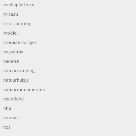
mediaplatform
micazu
mini camping
mobiel
mooiste dorpjes
museums
nadelen
natuurcamping
natuurhuisje
natuurmonumenten
nederland
nha
nomads
nos