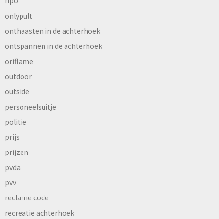
npo
onlypult
onthaasten in de achterhoek
ontspannen in de achterhoek
oriflame
outdoor
outside
personeelsuitje
politie
prijs
prijzen
pvda
pvv
reclame code
recreatie achterhoek