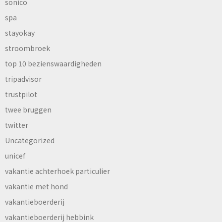
sonico
spa
stayokay
stroombroek
top 10 bezienswaardigheden
tripadvisor
trustpilot
twee bruggen
twitter
Uncategorized
unicef
vakantie achterhoek particulier
vakantie met hond
vakantieboerderij
vakantieboerderij hebbink