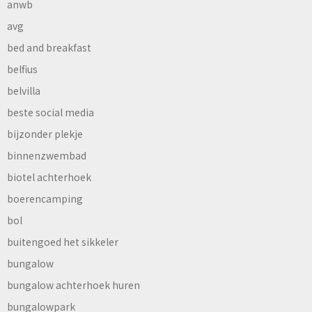
anwb
avg
bed and breakfast
belfius
belvilla
beste social media
bijzonder plekje
binnenzwembad
biotel achterhoek
boerencamping
bol
buitengoed het sikkeler
bungalow
bungalow achterhoek huren
bungalowpark