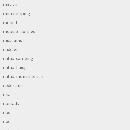
micazu
mini camping
mobiel
mooiste dorpjes
museums
nadelen
natuurcamping
natuurhuisje
natuurmonumenten
nederland
nha
nomads
nos
npo