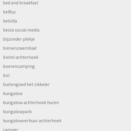
bed and breakfast
belfius
belvilla
beste social media
bijzonder plekje
binnenzwembad
biotel achterhoek
boerencamping
bol
buitengoed het sikkeler
bungalow
bungalow achterhoek huren
bungalowpark
bungalowverhuur achterhoek
camper