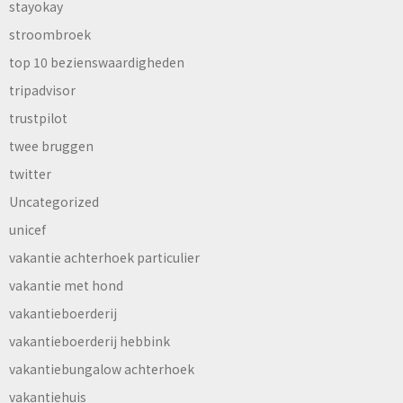
stayokay
stroombroek
top 10 bezienswaardigheden
tripadvisor
trustpilot
twee bruggen
twitter
Uncategorized
unicef
vakantie achterhoek particulier
vakantie met hond
vakantieboerderij
vakantieboerderij hebbink
vakantiebungalow achterhoek
vakantiehuis