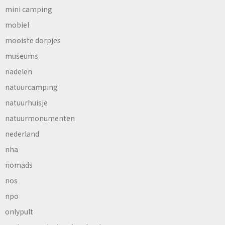
mini camping
mobiel
mooiste dorpjes
museums
nadelen
natuurcamping
natuurhuisje
natuurmonumenten
nederland
nha
nomads
nos
npo
onlypult