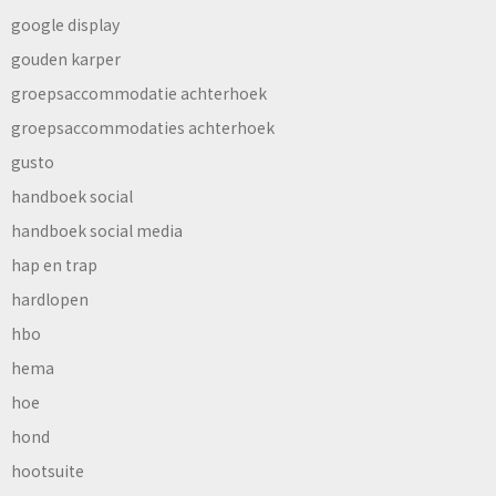
google display
gouden karper
groepsaccommodatie achterhoek
groepsaccommodaties achterhoek
gusto
handboek social
handboek social media
hap en trap
hardlopen
hbo
hema
hoe
hond
hootsuite