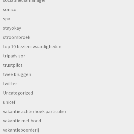
socialmediamanager
sonico
spa
stayokay
stroombroek
top 10 bezienswaardigheden
tripadvisor
trustpilot
twee bruggen
twitter
Uncategorized
unicef
vakantie achterhoek particulier
vakantie met hond
vakantieboerderij