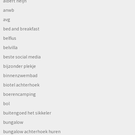
albert heijn
anwb
avg
bed and breakfast
belfius
belvilla
beste social media
bijzonder plekje
binnenzwembad
biotel achterhoek
boerencamping
bol
buitengoed het sikkeler
bungalow
bungalow achterhoek huren