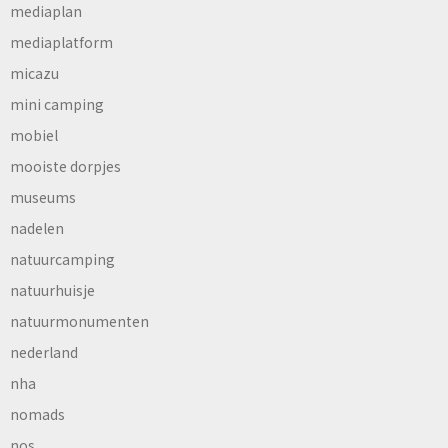
mediaplan
mediaplatform
micazu
mini camping
mobiel
mooiste dorpjes
museums
nadelen
natuurcamping
natuurhuisje
natuurmonumenten
nederland
nha
nomads
nos