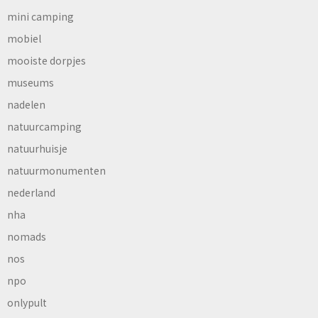
mini camping
mobiel
mooiste dorpjes
museums
nadelen
natuurcamping
natuurhuisje
natuurmonumenten
nederland
nha
nomads
nos
npo
onlypult