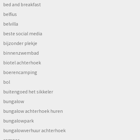
bed and breakfast
belfius
belvilla
beste social media
bijzonder plekje
binnenzwembad
biotel achterhoek
boerencamping
bol
buitengoed het sikkeler
bungalow
bungalow achterhoek huren
bungalowpark
bungalowverhuur achterhoek
camper