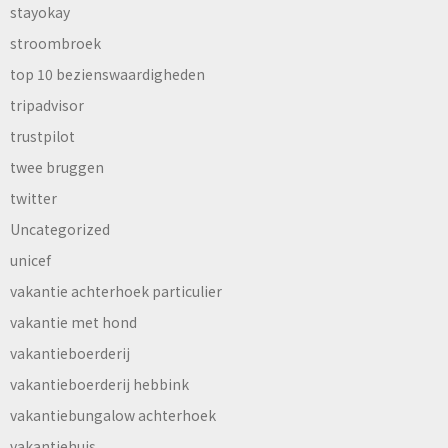
stayokay
stroombroek
top 10 bezienswaardigheden
tripadvisor
trustpilot
twee bruggen
twitter
Uncategorized
unicef
vakantie achterhoek particulier
vakantie met hond
vakantieboerderij
vakantieboerderij hebbink
vakantiebungalow achterhoek
vakantiehuis