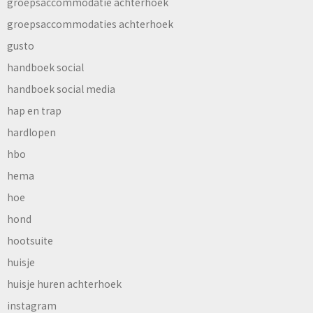
groepsaccommodatie achterhoek
groepsaccommodaties achterhoek
gusto
handboek social
handboek social media
hap en trap
hardlopen
hbo
hema
hoe
hond
hootsuite
huisje
huisje huren achterhoek
instagram