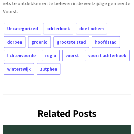
iets te ontdekken en te beleven in de veelzijdige gemeente
Voorst.
Uncategorized
achterhoek
doetinchem
dorpen
groenlo
grootste stad
hoofdstad
lichtenvoorde
regio
voorst
voorst achterhoek
winterswijk
zutphen
Related Posts