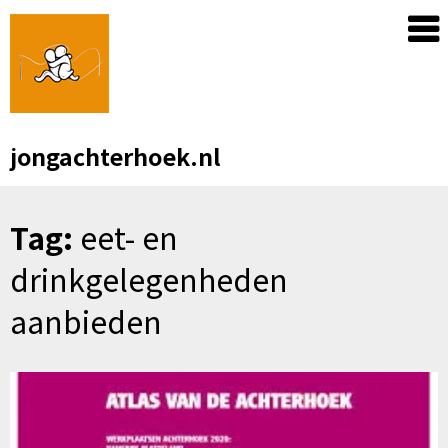
Skip
to
content
jongachterhoek.nl
Tag:
eet- en
drinkgelegenheden
aanbieden