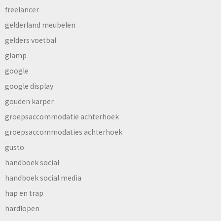
freelancer
gelderland meubelen
gelders voetbal
glamp
google
google display
gouden karper
groepsaccommodatie achterhoek
groepsaccommodaties achterhoek
gusto
handboek social
handboek social media
hap en trap
hardlopen