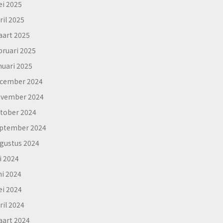
i 2025
ril 2025
art 2025
bruari 2025
nuari 2025
cember 2024
vember 2024
tober 2024
ptember 2024
gustus 2024
li 2024
ni 2024
i 2024
ril 2024
art 2024