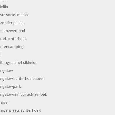
lvilla
ste social media
jzonder plekje
innenzwembad
otel achterhoek
erencamping
l
itengoed het sikkeler
ngalow
ngalow achterhoek huren
ngalowpark
ngalowverhuur achterhoek
mper
mperplaats achterhoek