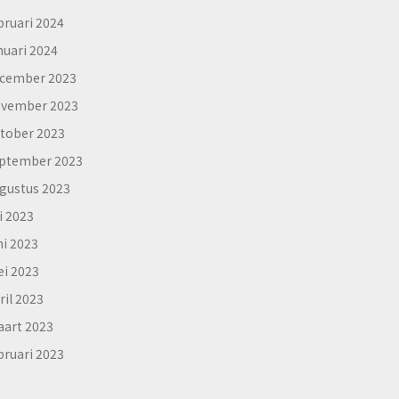
bruari 2024
nuari 2024
cember 2023
vember 2023
tober 2023
ptember 2023
gustus 2023
li 2023
ni 2023
i 2023
ril 2023
art 2023
bruari 2023