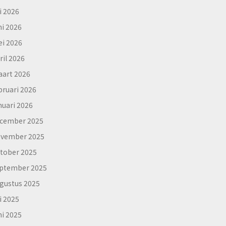
li 2026
ni 2026
i 2026
ril 2026
art 2026
bruari 2026
nuari 2026
cember 2025
vember 2025
tober 2025
ptember 2025
gustus 2025
li 2025
ni 2025