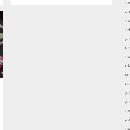
me
ap
ma
fe
ja
de
no
ok
se
au
ju
ju
me
ap
ma