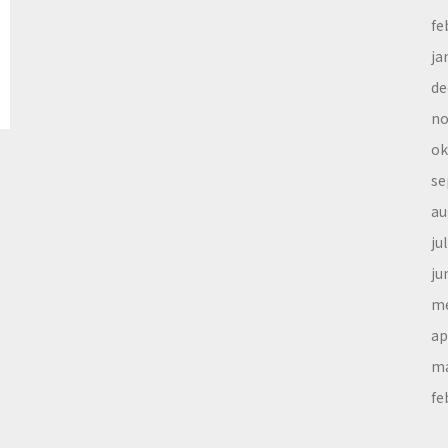
fe
ja
de
no
ok
se
au
ju
ju
me
ap
ma
fe