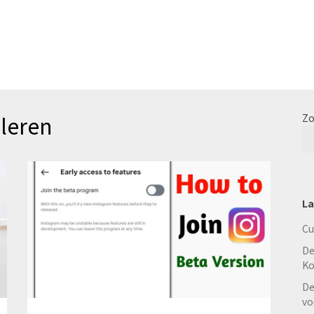
leren
Zo
La
Cu
De
Ko
De
vo