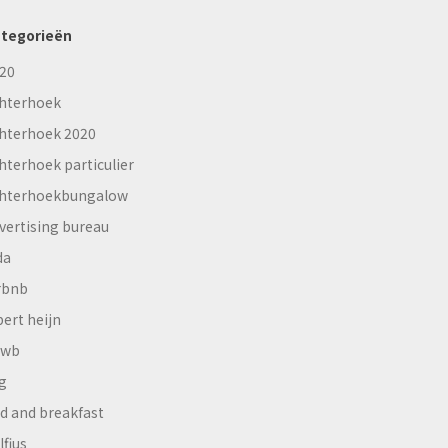
tegorieën
20
hterhoek
hterhoek 2020
hterhoek particulier
hterhoekbungalow
vertising bureau
da
rbnb
bert heijn
nwb
g
d and breakfast
lfius