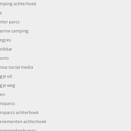
mping achterhoek
a
nter parcs
arme camping
ngres
olblue
osto
rsus social media
gje uit
gje weg
en
roparcs
roparcs achterhoek
enementen achterhoek
enementenbureau