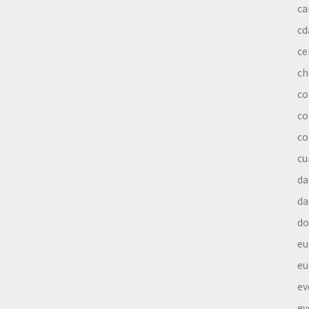
ca
cd
ce
ch
co
co
co
cu
da
da
do
eu
eu
ev
ev