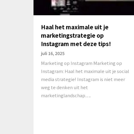
Haal het maximale uit je
marketingstrategie op
Instagram met deze tips!
juli 16, 2025
Marketing op Instagram Marketing op
Instagram: Haal het maximale uit je social
media strategie! Instagram is niet meer
weg te denken uit het
marketinglandschap….