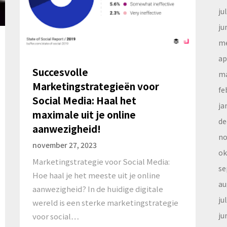
ju
ju
me
ap
Succesvolle
ma
Marketingstrategieën voor
fe
Social Media: Haal het
ja
maximale uit je online
de
aanwezigheid!
no
november 27, 2023
ok
Marketingstrategie voor Social Media:
se
Hoe haal je het meeste uit je online
au
aanwezigheid? In de huidige digitale
ju
wereld is een sterke marketingstrategie
ju
voor social…