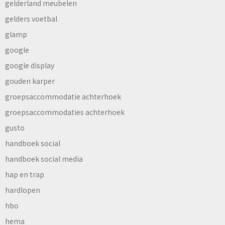
gelderland meubelen
gelders voetbal
glamp
google
google display
gouden karper
groepsaccommodatie achterhoek
groepsaccommodaties achterhoek
gusto
handboek social
handboek social media
hap en trap
hardlopen
hbo
hema