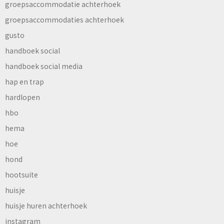
groepsaccommodatie achterhoek
groepsaccommodaties achterhoek
gusto
handboek social
handboek social media
hap en trap
hardlopen
hbo
hema
hoe
hond
hootsuite
huisje
huisje huren achterhoek
instagram