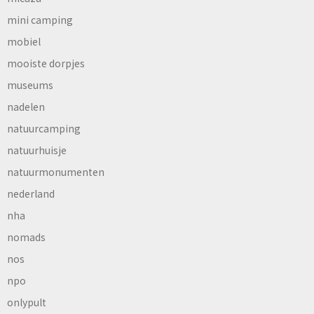
mini camping
mobiel
mooiste dorpjes
museums
nadelen
natuurcamping
natuurhuisje
natuurmonumenten
nederland
nha
nomads
nos
npo
onlypult