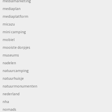
mediamarketing
mediaplan
mediaplatform
micazu
mini camping
mobiel
mooiste dorpjes
museums
nadelen
natuurcamping
natuurhuisje
natuurmonumenten
nederland
nha
nomads