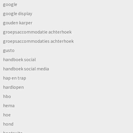
google
google display
gouden karper
groepsaccommodatie achterhoek
groepsaccommodaties achterhoek
gusto
handboek social
handboek social media
hap en trap
hardlopen
hbo
hema
hoe
hond
hootsuite