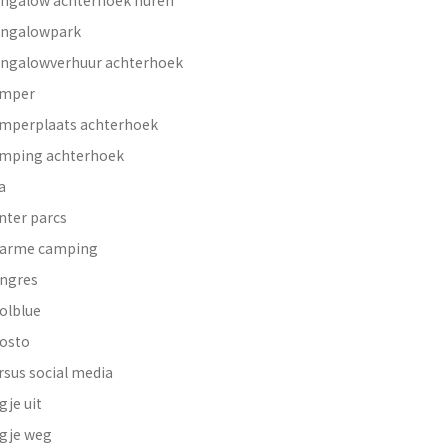
ngalow achterhoek huren
ngalowpark
ngalowverhuur achterhoek
mper
mperplaats achterhoek
mping achterhoek
a
nter parcs
arme camping
ngres
olblue
osto
rsus social media
gje uit
gje weg