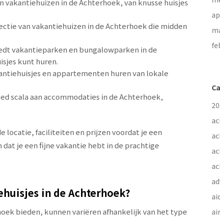
aan vakantiehuizen in de Achterhoek, van knusse huisjes
ap
lectie van vakantiehuizen in de Achterhoek die midden
ma
fe
edt vakantieparken en bungalowparken in de
isjes kunt huren.
akantiehuisjes en appartementen huren van lokale
Ca
ed scala aan accommodaties in de Achterhoek,
20
ac
e locatie, faciliteiten en prijzen voordat je een
ac
n dat je een fijne vakantie hebt in de prachtige
ac
ac
ad
iehuisjes in de Achterhoek?
ai
rhoek bieden, kunnen variëren afhankelijk van het type
ai