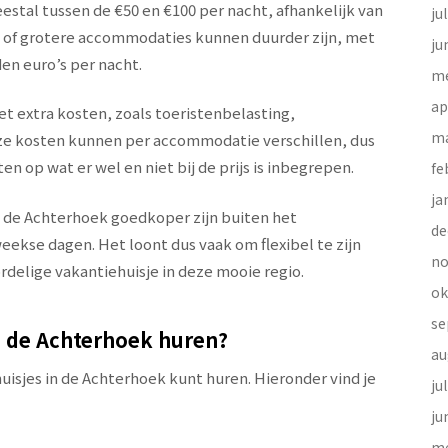
estal tussen de €50 en €100 per nacht, afhankelijk van
ju
a’s of grotere accommodaties kunnen duurder zijn, met
ju
en euro’s per nacht.
me
ap
t extra kosten, zoals toeristenbelasting,
ma
 kosten kunnen per accommodatie verschillen, dus
en op wat er wel en niet bij de prijs is inbegrepen.
fe
ja
n de Achterhoek goedkoper zijn buiten het
de
eekse dagen. Het loont dus vaak om flexibel te zijn
no
ordelige vakantiehuisje in deze mooie regio.
ok
se
n de Achterhoek huren?
au
huisjes in de Achterhoek kunt huren. Hieronder vind je
ju
ju
me