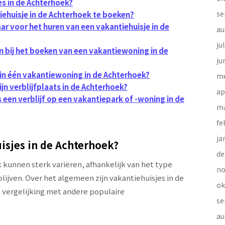
es in de Achterhoek?
se
iehuisje in de Achterhoek te boeken?
ar voor het huren van een vakantiehuisje in de
au
ju
n bij het boeken van een vakantiewoning in de
ju
in één vakantiewoning in de Achterhoek?
me
jn verblijfplaats in de Achterhoek?
ap
ns een verblijf op een vakantiepark of -woning in de
ma
fe
ja
uisjes in de Achterhoek?
de
 kunnen sterk variëren, afhankelijk van het type
no
lijven. Over het algemeen zijn vakantiehuisjes in de
ok
n vergelijking met andere populaire
se
au