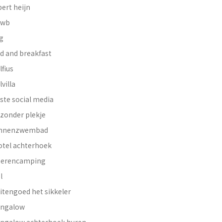
bert heijn
nwb
g
d and breakfast
lfius
lvilla
ste social media
jzonder plekje
innenzwembad
otel achterhoek
erencamping
l
itengoed het sikkeler
ngalow