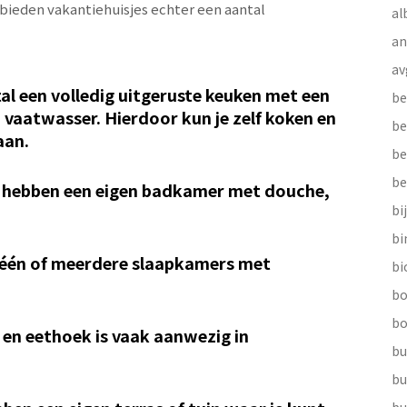
bieden vakantiehuisjes echter een aantal
al
a
av
l een volledig uitgeruste keuken met een
be
 vaatwasser. Hierdoor kun je zelf koken en
be
aan.
be
be
 hebben een eigen badkamer met douche,
bi
b
 één of meerdere slaapkamers met
bi
bo
bo
n eethoek is vaak aanwezig in
bu
bu