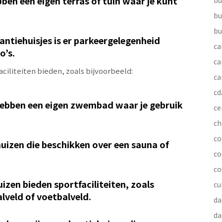
bben een eigen terras of tuin waar je kunt
bu
bu
bu
antiehuisjes is er parkeergelegenheid
ca
o’s.
ca
aciliteiten bieden, zoals bijvoorbeeld:
ca
cd
bben een eigen zwembad waar je gebruik
ce
ch
co
huizen die beschikken over een sauna of
co
co
izen bieden sportfaciliteiten, zoals
cu
lveld of voetbalveld.
da
da