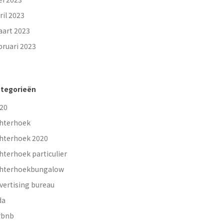
ril 2023
art 2023
bruari 2023
tegorieën
20
hterhoek
hterhoek 2020
hterhoek particulier
hterhoekbungalow
vertising bureau
da
rbnb