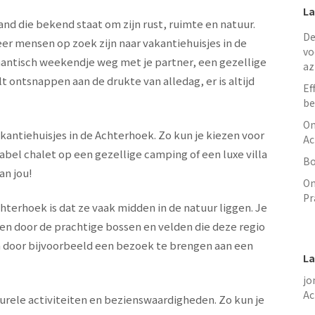
La
nd die bekend staat om zijn rust, ruimte en natuur.
De
eer mensen op zoek zijn naar vakantiehuisjes in de
vo
mantisch weekendje weg met je partner, een gezellige
az
 ontsnappen aan de drukte van alledag, er is altijd
Ef
be
On
akantiehuisjes in de Achterhoek. Zo kun je kiezen voor
Ac
abel chalet op een gezellige camping of een luxe villa
Bo
an jou!
On
Pr
hterhoek is dat ze vaak midden in de natuur liggen. Je
den door de prachtige bossen en velden die deze regio
en door bijvoorbeeld een bezoek te brengen aan een
La
jo
Ac
urele activiteiten en bezienswaardigheden. Zo kun je