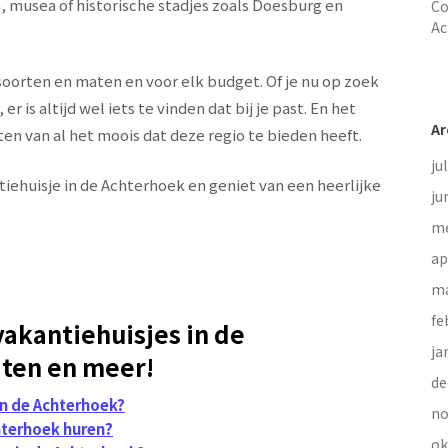
 musea of historische stadjes zoals Doesburg en
Co
Ac
e soorten en maten en voor elk budget. Of je nu op zoek
er is altijd wel iets te vinden dat bij je past. En het
Ar
eten van al het moois dat deze regio te bieden heeft.
ju
iehuisje in de Achterhoek en geniet van een heerlijke
ju
me
ap
ma
fe
vakantiehuisjes in de
ja
iten en meer!
de
in de Achterhoek?
no
chterhoek huren?
ok