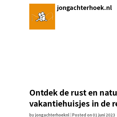
Skip
jongachterhoek.nl
to
content
Ontdek de rust en nat
vakantiehuisjes in de r
by
jongachterhoeknl
|
Posted on
01 juni 2023