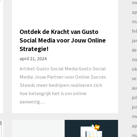
me
ap
ma
Ontdek de Kracht van Gusto
fe
Social Media voor Jouw Online
ja
Strategie!
de
april 21, 2024
no
Artikel: Gusto Social Media Gusto Social
ok
Media: Jouw Partner voor Online Succes
se
Steeds meer bedrijven realiseren zich
au
hoe belangrijk het is om online
ju
aanwezig…
ju
me
ap
ma