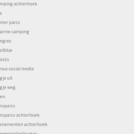
mping achterhoek
a
nter parcs
arme camping
ngres
olblue
osto
rsus social media
gje uit
gje weg
en
roparcs
roparcs achterhoek
enementen achterhoek
enementenbureau