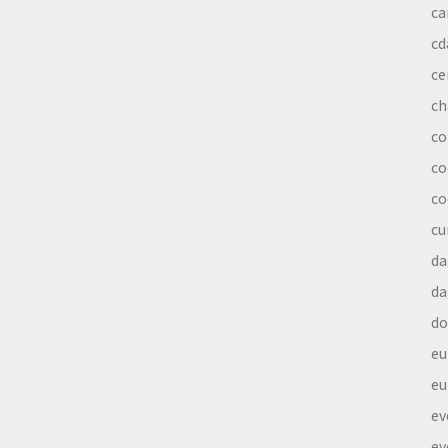
ca
cd
ce
ch
co
co
co
cu
da
da
do
eu
eu
ev
ev