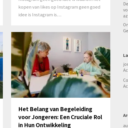
De
kopen van likes op Instagram geen goed
vo
idee is Instagram is…
az
On
Ge
La
jo
Ac
Co
Ac
Het Belang van Begeleiding
Ar
voor Jongeren: Een Cruciale Rol
in Hun Ontwikkeling
au