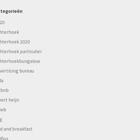
tegorieën
20
hterhoek
hterhoek 2020
hterhoek particulier
hterhoekbungalow
vertising bureau
da
rbnb
bert heijn
nwb
g
d and breakfast
lfius