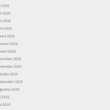
li 2026
ni 2026
i 2026
ril 2026
art 2026
bruari 2026
nuari 2026
cember 2025
vember 2025
tober 2025
ptember 2025
gustus 2025
li 2025
ni 2025