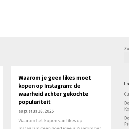
Zo
Waarom je geen likes moet
La
kopen op Instagram: de
waarheid achter gekochte
Cu
populariteit
De
Ko
augustus 18, 2025
De
Waarom het kopen van likes op
Pr
Instagram geen goed idee is Waarom het