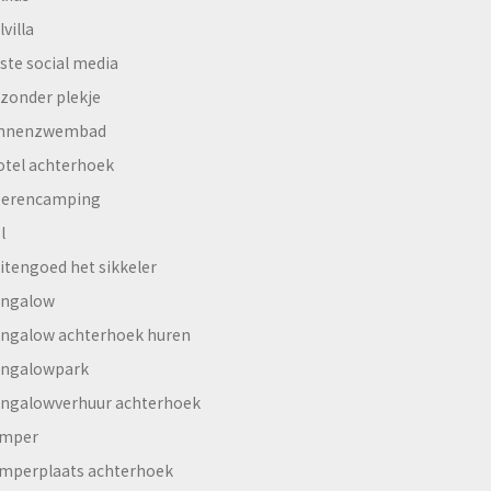
lvilla
ste social media
jzonder plekje
innenzwembad
otel achterhoek
erencamping
l
itengoed het sikkeler
ngalow
ngalow achterhoek huren
ngalowpark
ngalowverhuur achterhoek
mper
mperplaats achterhoek