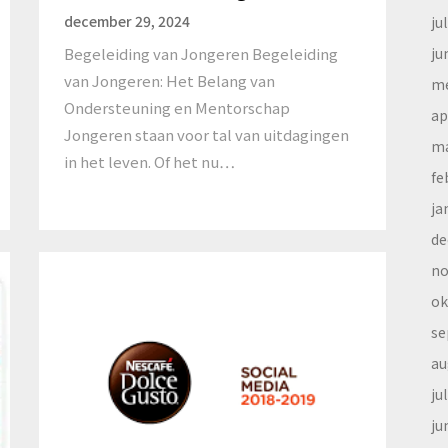
december 29, 2024
ju
Begeleiding van Jongeren Begeleiding
ju
van Jongeren: Het Belang van
me
Ondersteuning en Mentorschap
ap
Jongeren staan voor tal van uitdagingen
ma
in het leven. Of het nu…
fe
ja
de
no
ok
se
au
ju
ju