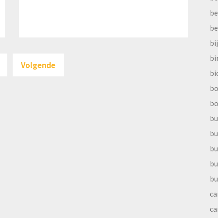
be
be
bi
Berichten
b
Volgende
paginering
bi
bo
bo
bu
bu
bu
bu
bu
ca
ca