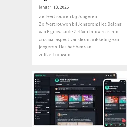
januari 13, 2025
Zelfvertrouwen bij Jongeren
Zelfvertrouwen bij Jongeren: Het Belang
van Eigenwaarde Zelfvertrouwen is een
cruciaal aspect van de ontwikkeling van
jongeren. Het hebben van
zelfvertrouwen…