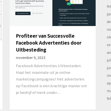
fe
ja
de
no
Profiteer van Succesvolle
ok
Facebook Advertenties door
se
Uitbesteding
au
november 9, 2023
ju
Facebook Advertenties Uitbesteden:
ju
Haal het maximale uit je online
me
marketingcampagnes! Het adverteren
ap
op Facebook is een krachtige manier om
ma
je bedrijf of merk onder…
fe