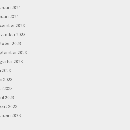
bruari 2024
nuari 2024
cember 2023
vember 2023
tober 2023
ptember 2023
gustus 2023
li 2023
ni 2023
i 2023
ril 2023
art 2023
bruari 2023