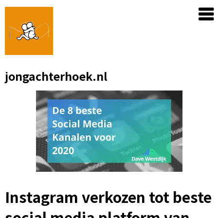
Skip
to
content
jongachterhoek.nl
Instagram verkozen tot beste
social media platform van