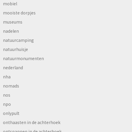
mobiel
mooiste dorpjes
museums
nadelen
natuurcamping
natuurhuisje
natuurmonumenten
nederland
nha
nomads
nos
npo
onlypult
onthaasten in de achterhoek
ontspannen in de achterhoek