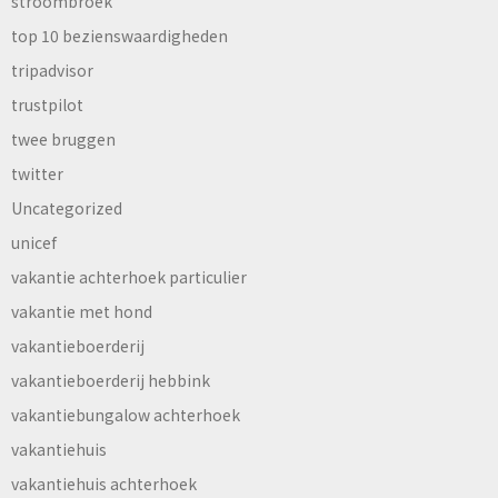
stroombroek
top 10 bezienswaardigheden
tripadvisor
trustpilot
twee bruggen
twitter
Uncategorized
unicef
vakantie achterhoek particulier
vakantie met hond
vakantieboerderij
vakantieboerderij hebbink
vakantiebungalow achterhoek
vakantiehuis
vakantiehuis achterhoek