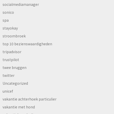
socialmediamanager
sonico
spa
stayokay
stroombroek
top 10 bezienswaardigheden
tripadvisor
trustpilot
twee bruggen
twitter
Uncategorized
unicef
vakantie achterhoek particulier
vakantie met hond