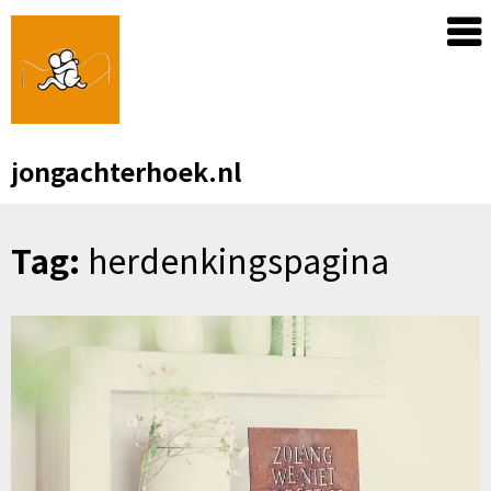
Skip
to
content
jongachterhoek.nl
Tag:
herdenkingspagina