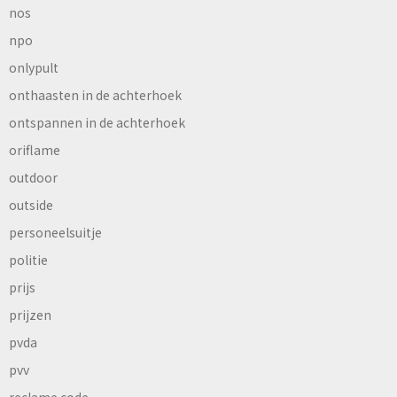
nos
npo
onlypult
onthaasten in de achterhoek
ontspannen in de achterhoek
oriflame
outdoor
outside
personeelsuitje
politie
prijs
prijzen
pvda
pvv
reclame code