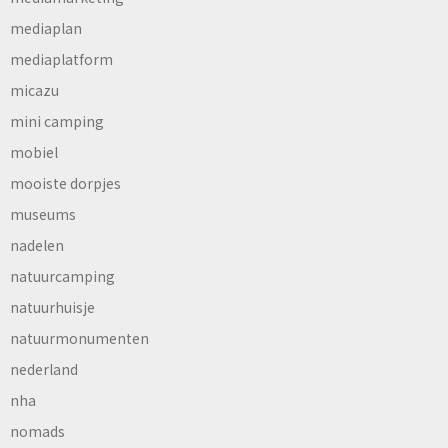
mediaplan
mediaplatform
micazu
mini camping
mobiel
mooiste dorpjes
museums
nadelen
natuurcamping
natuurhuisje
natuurmonumenten
nederland
nha
nomads