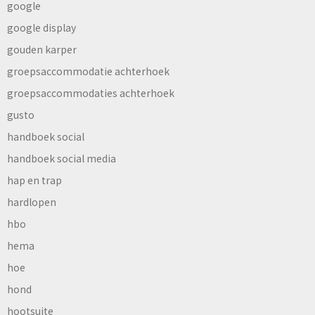
google
google display
gouden karper
groepsaccommodatie achterhoek
groepsaccommodaties achterhoek
gusto
handboek social
handboek social media
hap en trap
hardlopen
hbo
hema
hoe
hond
hootsuite