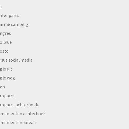
a
nter parcs
arme camping
ngres
olblue
osto
rsus social media
gje uit
gje weg
en
roparcs
roparcs achterhoek
enementen achterhoek
enementenbureau