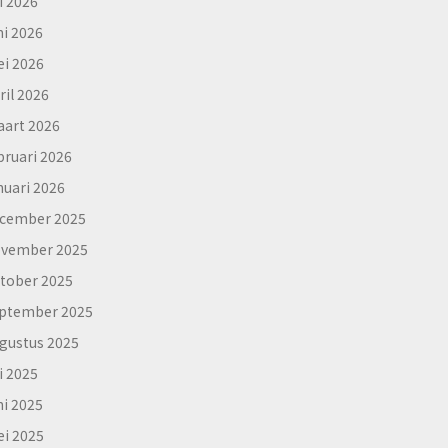
li 2026
ni 2026
i 2026
ril 2026
art 2026
bruari 2026
nuari 2026
cember 2025
vember 2025
tober 2025
ptember 2025
gustus 2025
li 2025
ni 2025
i 2025