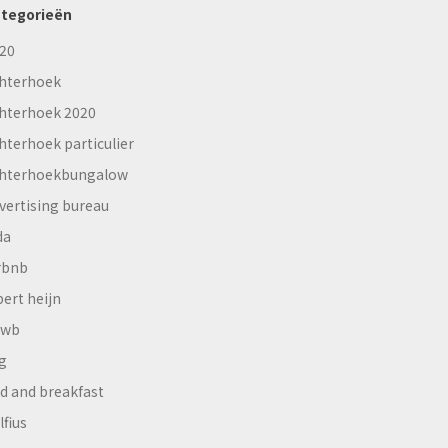
tegorieën
20
hterhoek
hterhoek 2020
hterhoek particulier
hterhoekbungalow
vertising bureau
da
rbnb
bert heijn
nwb
g
d and breakfast
lfius