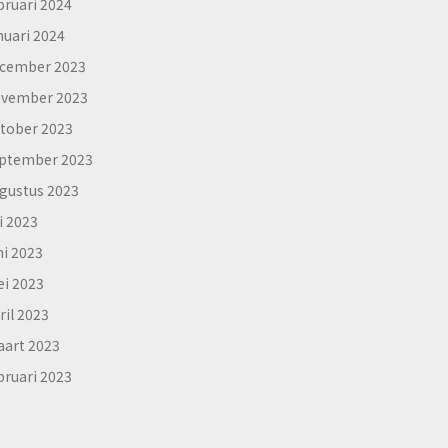
bruari 2024
nuari 2024
cember 2023
vember 2023
tober 2023
ptember 2023
gustus 2023
li 2023
ni 2023
i 2023
ril 2023
art 2023
bruari 2023