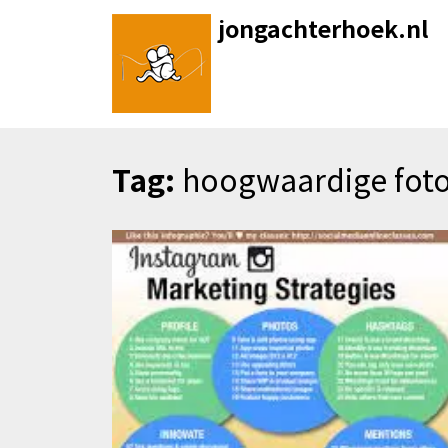
Skip
jongachterhoek.nl
to
content
Tag:
hoogwaardige foto’