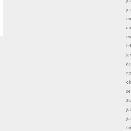
ju
ju
me
ap
ma
fe
ja
de
no
ok
se
au
ju
ju
me