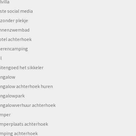
lvilla
ste social media
jzonder plekje
innenzwembad
otel achterhoek
erencamping
l
itengoed het sikkeler
ngalow
ngalow achterhoek huren
ngalowpark
ngalowverhuur achterhoek
mper
mperplaats achterhoek
mping achterhoek