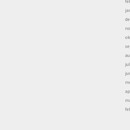
fe
ja
de
no
ok
se
au
ju
ju
me
ap
ma
fe