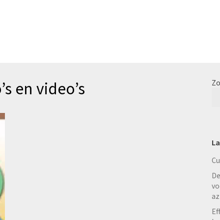
s en video’s
Zo
La
Cu
De
vo
az
Ef