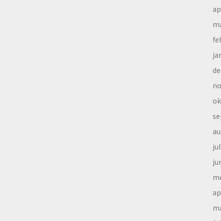
ap
ma
fe
ja
de
no
ok
se
au
ju
ju
me
ap
ma