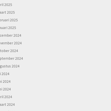
ril 2025
art 2025
bruari 2025
nuari 2025
cember 2024
vember 2024
tober 2024
ptember 2024
gustus 2024
li 2024
ni 2024
i 2024
ril 2024
art 2024