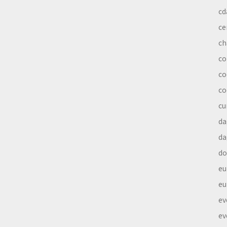
cd
ce
ch
co
co
co
cu
da
da
do
eu
eu
ev
ev