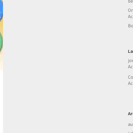
be
On
Ac
Bo
La
jo
Ac
Co
Ac
Ar
au