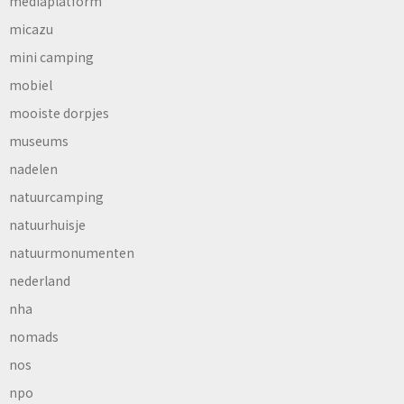
mediaplatform
micazu
mini camping
mobiel
mooiste dorpjes
museums
nadelen
natuurcamping
natuurhuisje
natuurmonumenten
nederland
nha
nomads
nos
npo