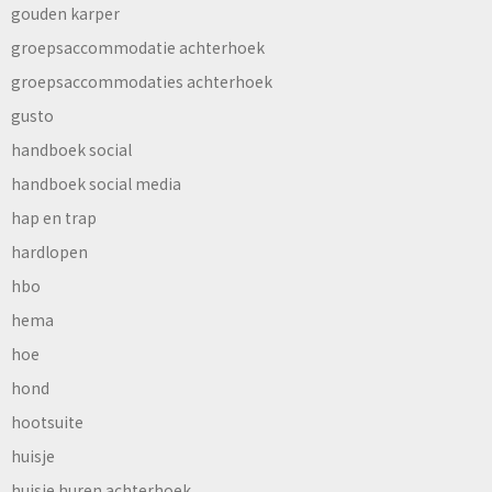
gouden karper
groepsaccommodatie achterhoek
groepsaccommodaties achterhoek
gusto
handboek social
handboek social media
hap en trap
hardlopen
hbo
hema
hoe
hond
hootsuite
huisje
huisje huren achterhoek