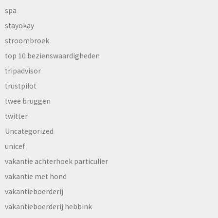
spa
stayokay
stroombroek
top 10 bezienswaardigheden
tripadvisor
trustpilot
twee bruggen
twitter
Uncategorized
unicef
vakantie achterhoek particulier
vakantie met hond
vakantieboerderij
vakantieboerderij hebbink