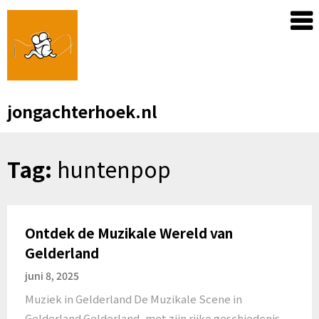
Skip
to
content
jongachterhoek.nl
Tag:
huntenpop
Ontdek de Muzikale Wereld van
Gelderland
juni 8, 2025
Muziek in Gelderland De Muzikale Scene in
Gelderland Gelderland, met zijn rijke geschiedenis