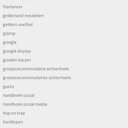
freelancer
gelderland meubelen
gelders voetbal
glamp
google
google display
gouden karper
groepsaccommodatie achterhoek
groepsaccommodaties achterhoek
gusto
handboek social
handboek social media
hap en trap
hardlopen