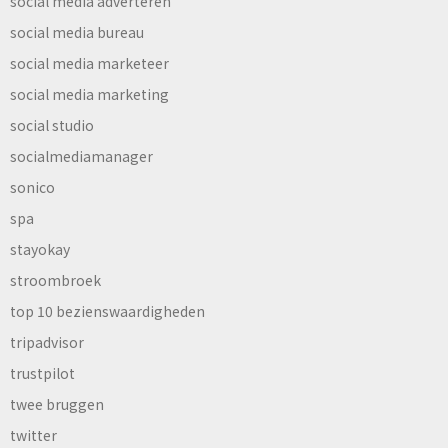
social media adverteren
social media bureau
social media marketeer
social media marketing
social studio
socialmediamanager
sonico
spa
stayokay
stroombroek
top 10 bezienswaardigheden
tripadvisor
trustpilot
twee bruggen
twitter