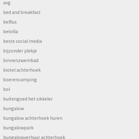
avg
bed and breakfast
belfius
belvilla
beste social media
bijzonder plekje
binnenzwembad
biotel achterhoek
boerencamping
bol
buitengoed het sikkeler
bungalow
bungalow achterhoek huren
bungalowpark
bungalowverhuur achterhoek