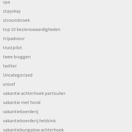
spa
stayokay
stroombroek
top 10 bezienswaardigheden
tripadvisor
trustpilot
twee bruggen
twitter
Uncategorized
unicef
vakantie achterhoek particulier
vakantie met hond
vakantieboerderij
vakantieboerderij hebbink
vakantiebungalow achterhoek