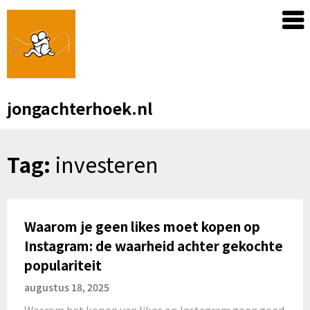
Skip
to
content
jongachterhoek.nl
Tag:
investeren
Waarom je geen likes moet kopen op
Instagram: de waarheid achter gekochte
populariteit
augustus 18, 2025
Waarom het kopen van likes op Instagram geen goed