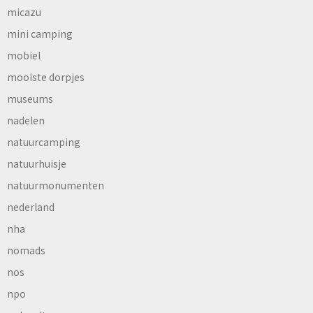
micazu
mini camping
mobiel
mooiste dorpjes
museums
nadelen
natuurcamping
natuurhuisje
natuurmonumenten
nederland
nha
nomads
nos
npo