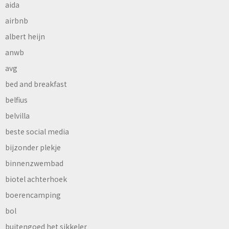
aida
airbnb
albert heijn
anwb
avg
bed and breakfast
belfius
belvilla
beste social media
bijzonder plekje
binnenzwembad
biotel achterhoek
boerencamping
bol
buitengoed het sikkeler