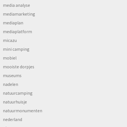
media analyse
mediamarketing
mediaplan
mediaplatform
micazu
mini camping
mobiel
mooiste dorpjes
museums
nadelen
natuurcamping
natuurhuisje
natuurmonumenten
nederland