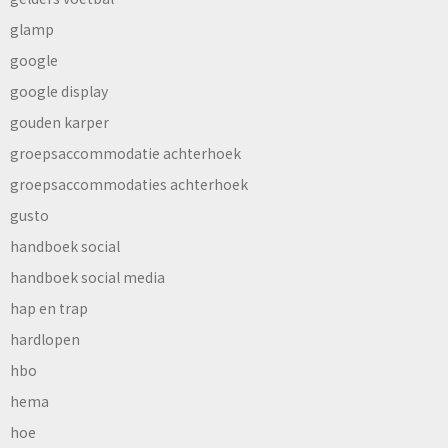
glamp
google
google display
gouden karper
groepsaccommodatie achterhoek
groepsaccommodaties achterhoek
gusto
handboek social
handboek social media
hap en trap
hardlopen
hbo
hema
hoe