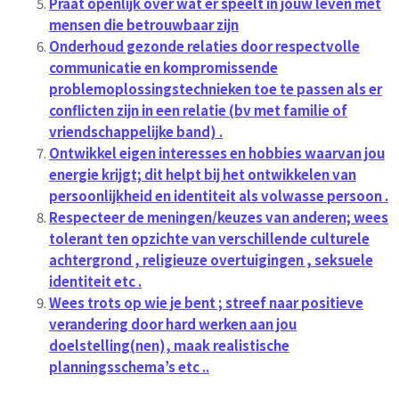
Praat openlijk over wat er speelt in jouw leven met
mensen die betrouwbaar zijn
Onderhoud gezonde relaties door respectvolle
communicatie en kompromissende
problemoplossingstechnieken toe te passen als er
conflicten zijn in een relatie (bv met familie of
vriendschappelijke band) .
Ontwikkel eigen interesses en hobbies waarvan jou
energie krijgt; dit helpt bij het ontwikkelen van
persoonlijkheid en identiteit als volwasse persoon .
Respecteer de meningen/keuzes van anderen; wees
tolerant ten opzichte van verschillende culturele
achtergrond , religieuze overtuigingen , seksuele
identiteit etc .
Wees trots op wie je bent ; streef naar positieve
verandering door hard werken aan jou
doelstelling(nen), maak realistische
planningsschema’s etc ..