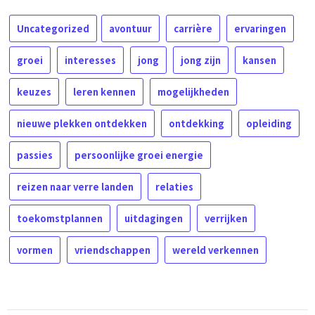
Uncategorized
avontuur
carrière
ervaringen
groei
interesses
jong
jong zijn
kansen
keuzes
leren kennen
mogelijkheden
nieuwe plekken ontdekken
ontdekking
opleiding
passies
persoonlijke groei energie
reizen naar verre landen
relaties
toekomstplannen
uitdagingen
verrijken
vormen
vriendschappen
wereld verkennen