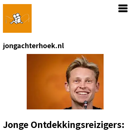
Skip
to
content
jongachterhoek.nl
Jonge Ontdekkingsreizigers: