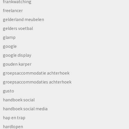
frankwatching
freelancer
gelderland meubelen
gelders voetbal
glamp
google
google display
gouden karper
groepsaccommodatie achterhoek
groepsaccommodaties achterhoek
gusto
handboek social
handboek social media
hap en trap
hardlopen