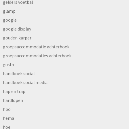
gelders voetbal
glamp
google
google display
gouden karper
groepsaccommodatie achterhoek
groepsaccommodaties achterhoek
gusto
handboek social
handboek social media
hap en trap
hardlopen
hbo
hema
hoe