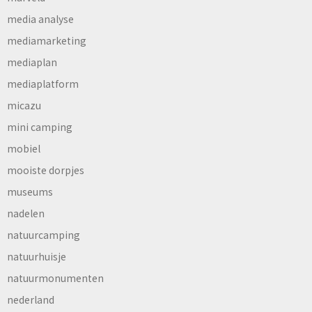
media analyse
mediamarketing
mediaplan
mediaplatform
micazu
mini camping
mobiel
mooiste dorpjes
museums
nadelen
natuurcamping
natuurhuisje
natuurmonumenten
nederland