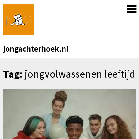
Skip
to
content
jongachterhoek.nl
Tag:
jongvolwassenen leeftijd