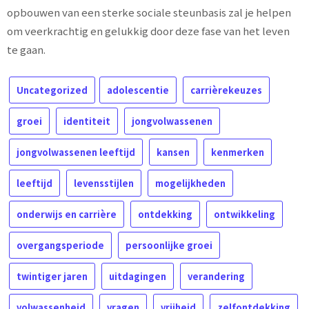
opbouwen van een sterke sociale steunbasis zal je helpen
om veerkrachtig en gelukkig door deze fase van het leven
te gaan.
Uncategorized
adolescentie
carrièrekeuzes
groei
identiteit
jongvolwassenen
jongvolwassenen leeftijd
kansen
kenmerken
leeftijd
levensstijlen
mogelijkheden
onderwijs en carrière
ontdekking
ontwikkeling
overgangsperiode
persoonlijke groei
twintiger jaren
uitdagingen
verandering
volwassenheid
vragen
vrijheid
zelfontdekking