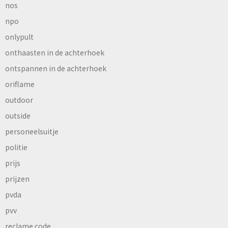
nos
npo
onlypult
onthaasten in de achterhoek
ontspannen in de achterhoek
oriflame
outdoor
outside
personeelsuitje
politie
prijs
prijzen
pvda
pvv
reclame code