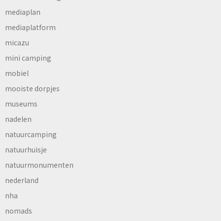
mediaplan
mediaplatform
micazu
mini camping
mobiel
mooiste dorpjes
museums
nadelen
natuurcamping
natuurhuisje
natuurmonumenten
nederland
nha
nomads