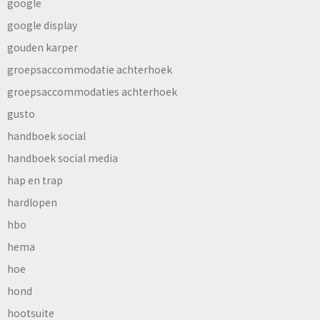
google
google display
gouden karper
groepsaccommodatie achterhoek
groepsaccommodaties achterhoek
gusto
handboek social
handboek social media
hap en trap
hardlopen
hbo
hema
hoe
hond
hootsuite