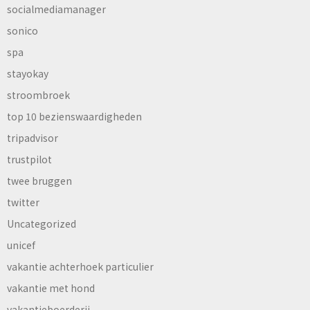
socialmediamanager
sonico
spa
stayokay
stroombroek
top 10 bezienswaardigheden
tripadvisor
trustpilot
twee bruggen
twitter
Uncategorized
unicef
vakantie achterhoek particulier
vakantie met hond
vakantieboerderij