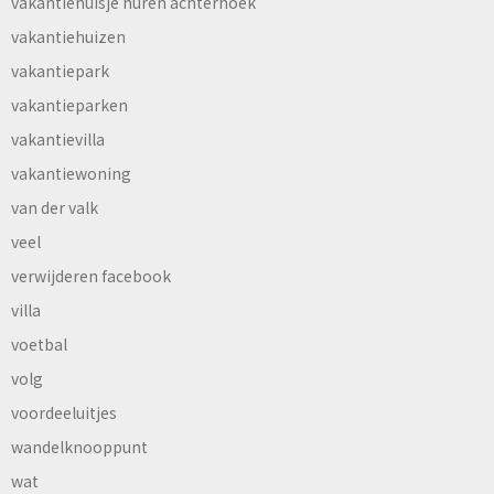
vakantiehuisje huren achterhoek
vakantiehuizen
vakantiepark
vakantieparken
vakantievilla
vakantiewoning
van der valk
veel
verwijderen facebook
villa
voetbal
volg
voordeeluitjes
wandelknooppunt
wat