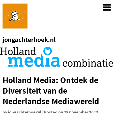
Skip
to
content
jongachterhoek.nl
Holland Media: Ontdek de
Diversiteit van de
Nederlandse Mediawereld
by
jongachterhoeknl
|
Posted on
28 november 2023