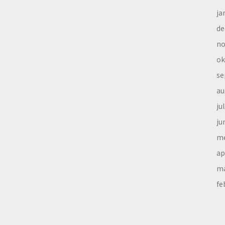
ja
de
no
ok
se
au
ju
ju
me
ap
ma
fe