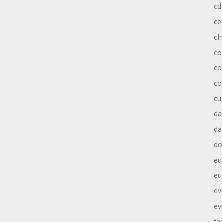
cd
ce
ch
co
co
co
cu
da
da
do
eu
eu
ev
ev
fa