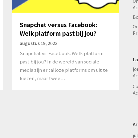
On
Ac
Bo
Snapchat versus Facebook:
On
Welk platform past bij jou?
Pr
augustus 19, 2023
Snapchat vs. Facebook: Welk platform
La
past bij jou? In de wereld van sociale
jo
media zijn er talloze platforms om uit te
Ac
kiezen, maar twee…
Co
Ac
Ar
ju