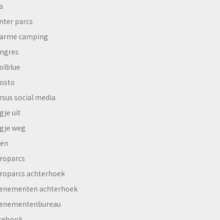
a
nter parcs
arme camping
ngres
olblue
osto
rsus social media
gje uit
gje weg
en
roparcs
roparcs achterhoek
enementen achterhoek
enementenbureau
cebook