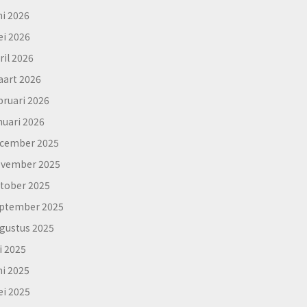
ni 2026
i 2026
ril 2026
art 2026
bruari 2026
nuari 2026
cember 2025
vember 2025
tober 2025
ptember 2025
gustus 2025
li 2025
ni 2025
i 2025