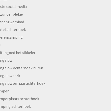
ste social media
jzonder plekje
innenzwembad
otel achterhoek
erencamping
l
itengoed het sikkeler
ngalow
ngalow achterhoek huren
ngalowpark
ngalowverhuur achterhoek
mper
mperplaats achterhoek
mping achterhoek