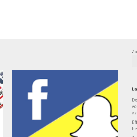
Zo
La
De
vo
az
Ef
be