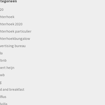
tegorieën
20
hterhoek
hterhoek 2020
hterhoek particulier
hterhoekbungalow
vertising bureau
da
rbnb
bert heijn
nwb
g
d and breakfast
lfius
lvilla