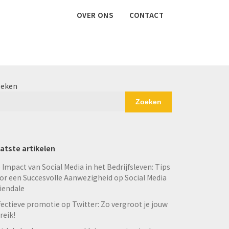
OVER ONS
CONTACT
eken
Zoeken
atste artikelen
 Impact van Social Media in het Bedrijfsleven: Tips
or een Succesvolle Aanwezigheid op Social Media
iendale
fectieve promotie op Twitter: Zo vergroot je jouw
reik!