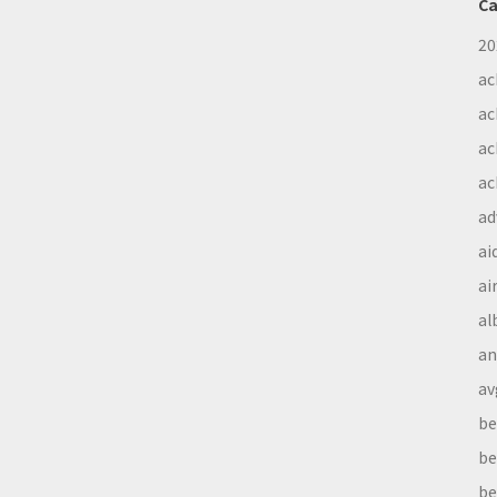
Ca
20
ac
ac
ac
ac
ad
ai
ai
al
a
av
be
be
be