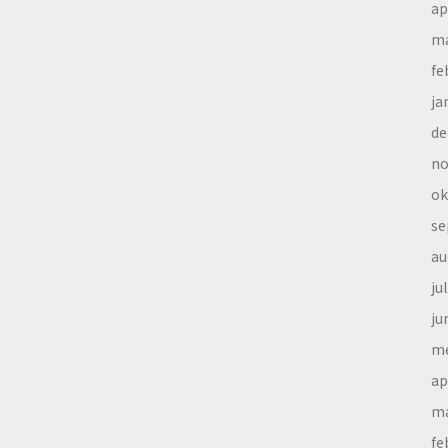
ap
ma
fe
ja
de
no
ok
se
au
ju
ju
me
ap
ma
fe