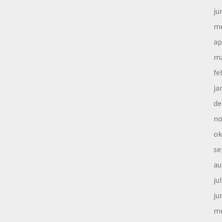
ju
me
ap
ma
fe
ja
de
no
ok
se
au
ju
ju
me